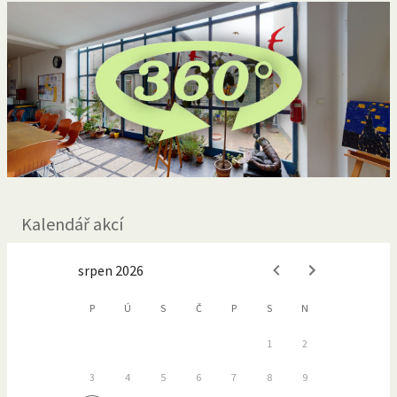
Kalendář akcí
srpen 2026
P
Ú
S
Č
P
S
N
1
2
3
4
5
6
7
8
9