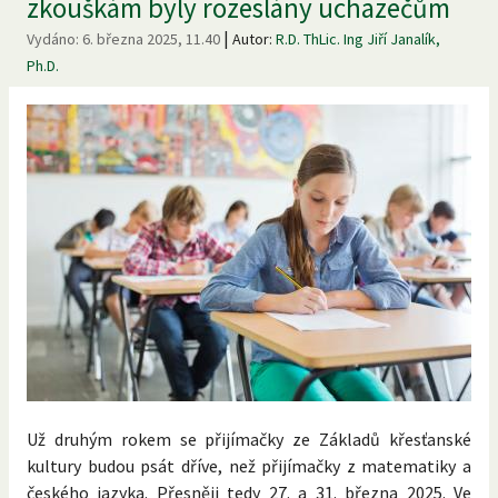
zkouškám byly rozeslány uchazečům
|
Vydáno:
6. března 2025, 11.40
Autor:
R.D. ThLic. Ing Jiří Janalík,
Ph.D.
Už druhým rokem se přijímačky ze Základů křesťanské
kultury budou psát dříve, než přijímačky z matematiky a
českého jazyka. Přesněji tedy 27. a 31. března 2025. Ve