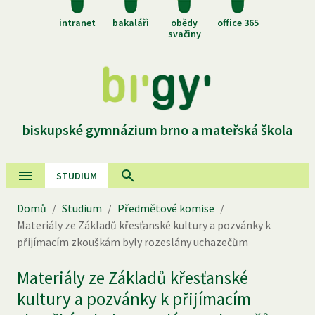
intranet
bakaláři
obědy
office 365
svačiny
biskupské gymnázium brno a mateřská škola
STUDIUM
Domů
/
Studium
/
Předmětové komise
/
Materiály ze Základů křesťanské kultury a pozvánky k
přijímacím zkouškám byly rozeslány uchazečům
Materiály ze Základů křesťanské
kultury a pozvánky k přijímacím