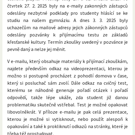
čtvrtek 27. 2. 2025 byly na e-maily zakonných zástupců
odeslány nezbytné podklady pro studenty hlásící se ke
studiu na našem gymnáziu. A dnes 3. 3. 2025 byly
uchazečům na mailové adresy jejich zákonných zástupců
odeslány pozvánky k přijímacímu testu ze základů
křesťanské kultury. Termín zkoušky uvedený v pozvánce je
pevně daný a nelze jej měnit.
V e-mailu, který obsahuje materiály k přijímací zkouškám,
najdete především odkaz na videoprezentaci, kterou je
možno si postupně procházet z pohodlí domova v čase,
který si posluchač sám zvolí. Dále odkaz na cvičný test,
kterému se náhodně generuje pořadí otázek i pořadí
odpovědí, takže lépe ukáže, zda student již danou
problematiku skutečně vstřebal. Test je možné opakovat
libovolněkrát. V příloze e-mailu je pak celá prezentace,
kterou je možné si vytisknout, nebo použít alespoň k
opakování a také k prokliknutí odkazů na stránky, které je
třeba též prostudovat.