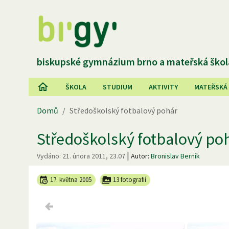
biskupské gymnázium brno a mateřská škol
ŠKOLA
STUDIUM
AKTIVITY
MATEŘSKÁ
Domů
/
Středoškolský fotbalový pohár
Středoškolský fotbalový po
|
Vydáno:
21. února 2011, 23.07
Autor:
Bronislav Berník
17. května 2005
13 fotografií