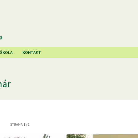
a
 ŠKOLA
KONTAKT
hár
STRANA
1
/
2