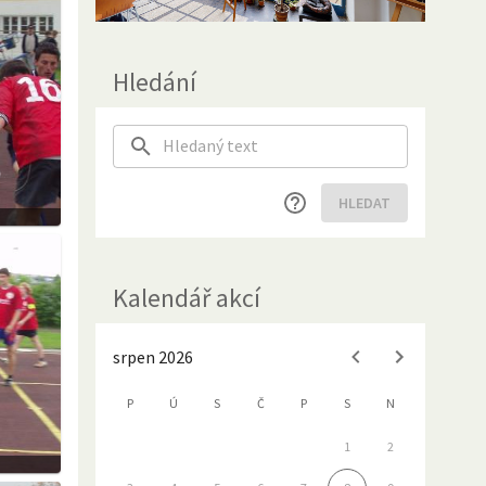
Hledání
HLEDAT
Kalendář akcí
srpen 2026
P
Ú
S
Č
P
S
N
1
2