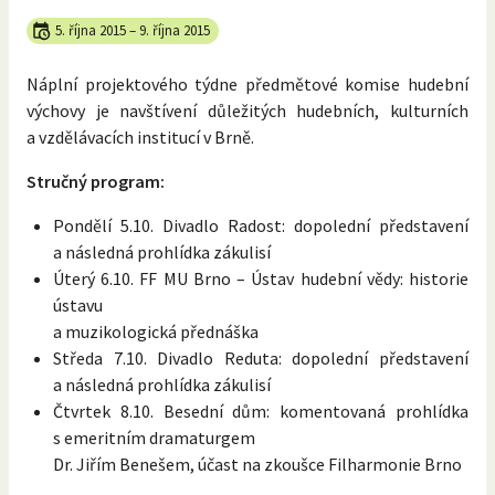
5. října 2015
–
9. října 2015
Náplní projektového týdne předmětové komise hudební
výchovy je navštívení důležitých hudebních, kulturních
a vzdělávacích institucí v Brně.
Stručný program:
Pondělí 5.10. Divadlo Radost: dopolední představení
a následná prohlídka zákulisí
Úterý 6.10. FF MU Brno – Ústav hudební vědy: historie
ústavu
a muzikologická přednáška
Středa 7.10. Divadlo Reduta: dopolední představení
a následná prohlídka zákulisí
Čtvrtek 8.10. Besední dům: komentovaná prohlídka
s emeritním dramaturgem
Dr. Jiřím Benešem, účast na zkoušce Filharmonie Brno