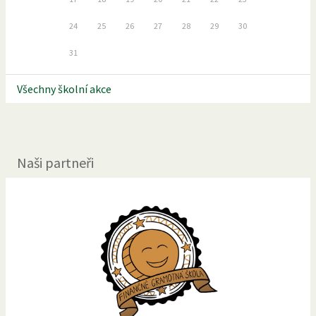
24
25
26
27
28
29
30
31
Všechny školní akce
Naši partneři