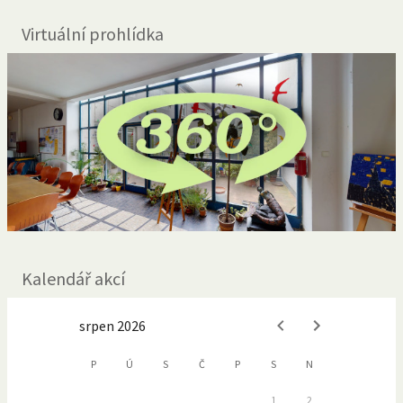
Virtuální prohlídka
Kalendář akcí
srpen 2026
P
Ú
S
Č
P
S
N
1
2