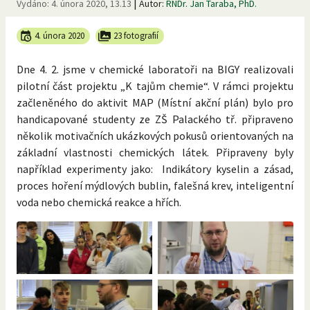
|
Vydáno:
4. února 2020, 13.13
Autor:
RNDr. Jan Taraba, PhD.
4. února 2020
23 fotografií
Dne 4. 2. jsme v chemické laboratoři na BIGY realizovali
pilotní část projektu „K tajům chemie“. V rámci projektu
začleněného do aktivit MAP (Místní akční plán) bylo pro
handicapované studenty ze ZŠ Palackého tř. připraveno
několik motivačních ukázkových pokusů orientovaných na
základní vlastnosti chemických látek. Připraveny byly
například experimenty jako: Indikátory kyselin a zásad,
proces hoření mýdlových bublin, falešná krev, inteligentní
voda nebo chemická reakce a hřích.