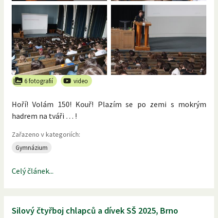
6 fotografií
video
Hoří! Volám 150! Kouř! Plazím se po zemi s mokrým
hadrem na tváři … !
Zařazeno v kategoriích:
Gymnázium
Celý článek...
Silový čtyřboj chlapců a dívek SŠ 2025, Brno