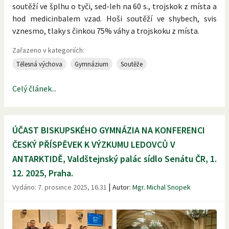
soutěží ve šplhu o tyči, sed-leh na 60 s., trojskok z místa a
hod medicinbalem vzad. Hoši soutěží ve shybech, svis
vznesmo, tlaky s činkou 75% váhy a trojskoku z místa.
Zařazeno v kategoriích:
Tělesná výchova
Gymnázium
Soutěže
Celý článek...
ÚČAST BISKUPSKÉHO GYMNÁZIA NA KONFERENCI
ČESKÝ PŘÍSPĚVEK K VÝZKUMU LEDOVCŮ V
ANTARKTIDĚ, Valdštejnský palác sídlo Senátu ČR, 1.
12. 2025, Praha.
|
Vydáno:
7. prosince 2025, 16.31
Autor:
Mgr. Michal Snopek