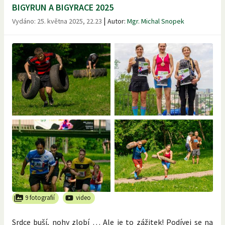
BIGYRUN A BIGYRACE 2025
|
Vydáno:
25. května 2025, 22.23
Autor:
Mgr. Michal Snopek
9 fotografií
video
Srdce buší, nohy zlobí … Ale je to zážitek! Podívej se na