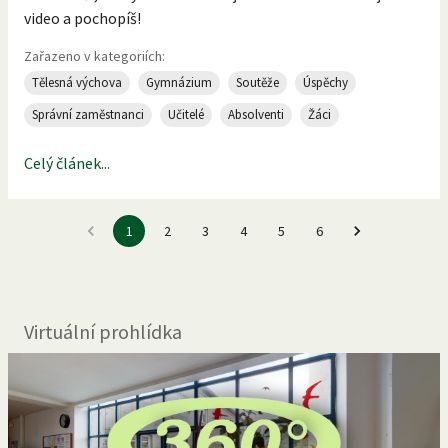
video a pochopíš!
Zařazeno v kategoriích:
Tělesná výchova
Gymnázium
Soutěže
Úspěchy
Správní zaměstnanci
Učitelé
Absolventi
Žáci
Celý článek...
1
2
3
4
5
6
Virtuální prohlídka