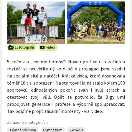
12 fotografií
video
5. ročník a „jedeme bomby“! Novou grafikou to začíná a
roztáčí se neuvěřitelný kolotoč! V propagaci jsme vsadili
na sociální sítě a natáčeli krátká videa, která dosahovala
téměř 10 tis. zobrazení. Na startovní lajně stálo kolem 190
sportovců odhodlaných pokořit svah i svůj strach a
otestovat svoji vůli. Opět se potvrdilo, že Bigy umí
propojovat generace i profese a výborně spolupracovat.
Tak pojďme projít zásadní momenty - viz. video.
Zařazeno v kategoriích:
Tělesná výchova
Gymnázium
Zeměpis