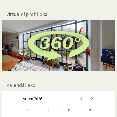
Virtuální prohlídka
Kalendář akcí
srpen 2026
P
Ú
S
Č
P
S
N