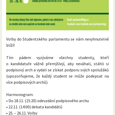
Volby do Studentského parlamentu se nám nevyhnutelně
blíží!
Tím pádem vyzýváme všechny studenty, kteří
o kandidatuře vážně přemýšlejí, aby neváhali, stáhli si
podpisový arch a vydali se získat podporu svých spolužáků
(upozorňujeme, že každý student se může podepsat na
více podpisových archů).
Harmonogram:
• Do 18.11. (15:20) odevzdání podpisového archu
• 22.11. (14:00) debata kandidátů
• 25. – 26.11. Volby