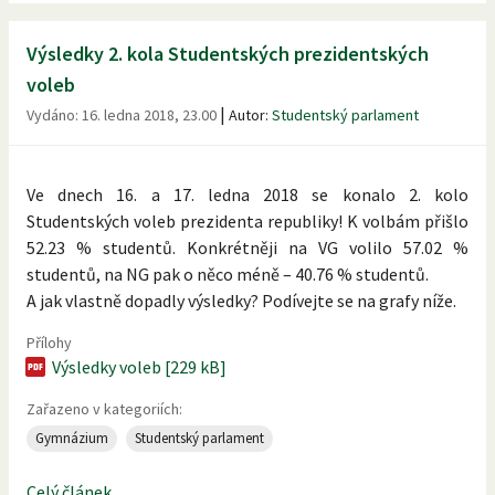
Výsledky 2. kola Studentských prezidentských
voleb
|
Vydáno:
16. ledna 2018, 23.00
Autor:
Studentský parlament
Ve dnech 16. a 17. ledna 2018 se konalo 2. kolo
Studentských voleb prezidenta republiky! K volbám přišlo
52.23 % studentů. Konkrétněji na VG volilo 57.02 %
studentů, na NG pak o něco méně – 40.76 % studentů.
A jak vlastně dopadly výsledky? Podívejte se na grafy níže.
Přílohy
Výsledky voleb [229 kB]
Zařazeno v kategoriích:
Gymnázium
Studentský parlament
Celý článek...