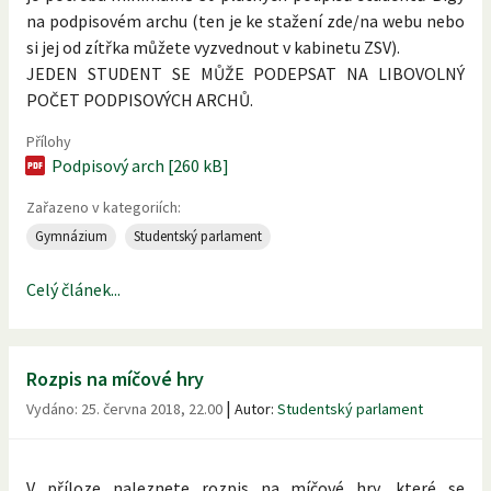
na podpisovém archu (ten je ke stažení zde/na webu nebo
si jej od zítřka můžete vyzvednout v kabinetu ZSV).
JEDEN STUDENT SE MŮŽE PODEPSAT NA LIBOVOLNÝ
POČET PODPISOVÝCH ARCHŮ.
Přílohy
Podpisový arch [260 kB]
Zařazeno v kategoriích:
Gymnázium
Studentský parlament
Celý článek...
Rozpis na míčové hry
|
Vydáno:
25. června 2018, 22.00
Autor:
Studentský parlament
V příloze naleznete rozpis na míčové hry, které se