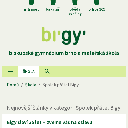
intranet
bakaláři
obědy
office 365
svačiny
biskupské gymnázium brno a mateřská škola
ŠKOLA
Domů
/
Škola
/
Spolek přátel Bigy
Nejnovější
články
v kategorii
Spolek přátel Bigy
Bigy slaví 35 let – zveme vás na oslavu