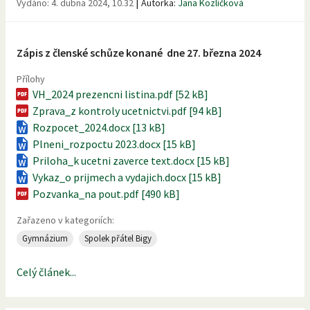
|
Vydáno:
4. dubna 2024, 10.32
Autorka:
Jana Kozlíčková
Zápis z členské schůze konané dne 27. března 2024
Přílohy
VH_2024 prezencni listina.pdf [52 kB]
Zprava_z kontroly ucetnictvi.pdf [94 kB]
Rozpocet_2024.docx [13 kB]
Plneni_rozpoctu 2023.docx [15 kB]
Priloha_k ucetni zaverce text.docx [15 kB]
Vykaz_o prijmech a vydajich.docx [15 kB]
Pozvanka_na pout.pdf [490 kB]
Zařazeno v kategoriích:
Gymnázium
Spolek přátel Bigy
Celý článek...