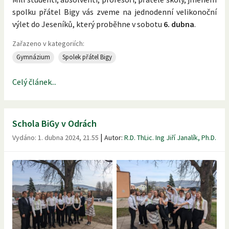
spolku přátel Bigy vás zveme na jednodenní velikonoční
výlet do Jeseníků, který proběhne v sobotu
6. dubna
.
Zařazeno v kategoriích:
Gymnázium
Spolek přátel Bigy
Celý článek...
Schola BiGy v Odrách
|
Vydáno:
1. dubna 2024, 21.55
Autor:
R.D. ThLic. Ing Jiří Janalík, Ph.D.