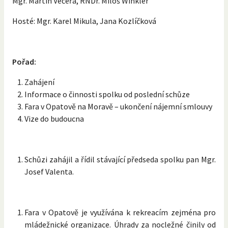
Mgr. Martin Večeřa, RNDr. Miloš Winkler
Hosté: Mgr. Karel Mikula, Jana Kozlíčková
Pořad:
Zahájení
Informace o činnosti spolku od poslední schůze
Fara v Opatově na Moravě – ukončení nájemní smlouvy
Vize do budoucna
Schůzi zahájil a řídil stávající předseda spolku pan Mgr.
Josef Valenta.
Fara v Opatově je využívána k rekreacím zejména pro
mládežnické organizace. Úhrady za nocležné činily od