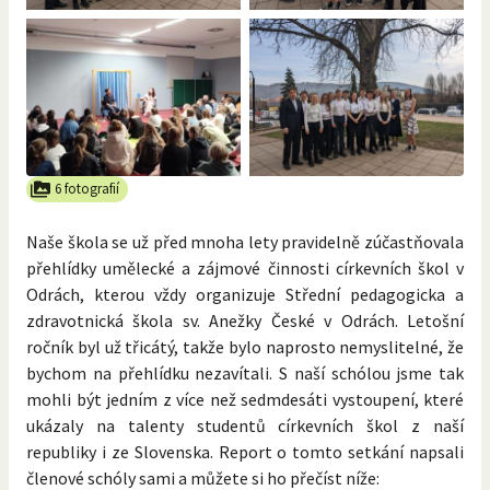
6 fotografií
Naše škola se už před mnoha lety pravidelně zúčastňovala
přehlídky umělecké a zájmové činnosti církevních škol v
Odrách, kterou vždy organizuje Střední pedagogicka a
zdravotnická škola sv. Anežky České v Odrách. Letošní
ročník byl už třicátý, takže bylo naprosto nemyslitelné, že
bychom na přehlídku nezavítali. S naší schólou jsme tak
mohli být jedním z více než sedmdesáti vystoupení, které
ukázaly na talenty studentů církevních škol z naší
republiky i ze Slovenska. Report o tomto setkání napsali
členové schóly sami a můžete si ho přečíst níže: