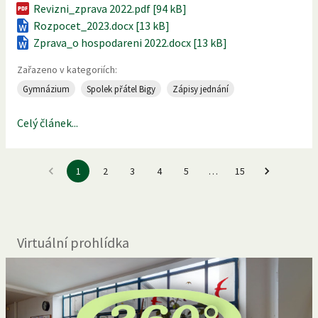
Revizni_zprava 2022.pdf [94 kB]
Rozpocet_2023.docx [13 kB]
Zprava_o hospodareni 2022.docx [13 kB]
Zařazeno v kategoriích:
Gymnázium
Spolek přátel Bigy
Zápisy jednání
Celý článek...
1
2
3
4
5
…
15
Virtuální prohlídka