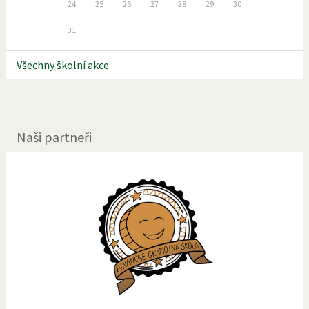
24
25
26
27
28
29
30
31
Všechny školní akce
Naši partneři