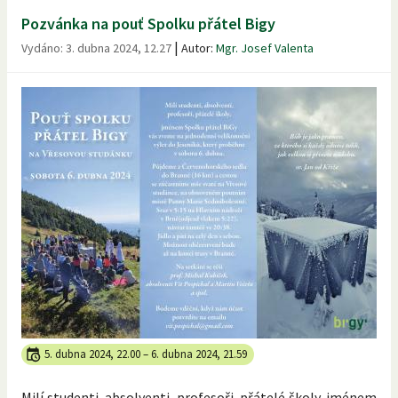
Pozvánka na pouť Spolku přátel Bigy
|
Vydáno:
3. dubna 2024, 12.27
Autor:
Mgr. Josef Valenta
5. dubna 2024, 22.00
–
6. dubna 2024, 21.59
Milí studenti, absolventi, profesoři, přátelé školy, jménem