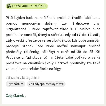
17. září 2018
–
20. září 2018
Příští týden bude na naší škole probíhat tradiční sbírka na
pomoc nemocným dětem,
tzv. Srdíčkové dny
.
Organizačně ji bude zajišťovat
třída 3. B.
Sbírka bude
probíhat
v pondělí, úterý a středu
, tedy
od 17. do 19. září
,
vždy o velké přestávce ve vestibulu školy, kde bude umístěn
prodejní stánek. Zde bude možné nakoupit drobné
předměty (klíčenky, záložky) v ceně od 30 do 35 Kč.
Prodejce z řad studentů můžete také potkat o velké
přestávce na chodbách školy. Dárkové předměty lze také
zakoupit v mateřské škole na Bigy.
Zařazeno v kategoriích:
Gymnázium
Základy společenských věd
Celý článek...