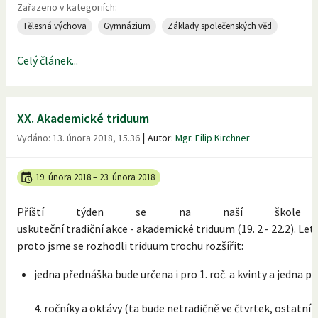
Zařazeno v kategoriích:
Tělesná výchova
Gymnázium
Základy společenských věd
Celý článek...
XX. Akademické triduum
|
Vydáno:
13. února 2018, 15.36
Autor:
Mgr. Filip Kirchner
19. února 2018
–
23. února 2018
Příští týden se na naší škole
uskuteční tradiční akce - akademické triduum (19. 2 - 22.2). Let
proto jsme se rozhodli triduum trochu rozšířit:
jedna přednáška bude určena i pro 1. roč. a kvinty a jedna p
4. ročníky a oktávy (ta bude netradičně ve čtvrtek, ostatní 