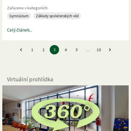
Zařazeno v kategoriích:
Gymnázium
Základy společenských věd
Celý článek...
1
2
3
4
5
…
10
Virtuální prohlídka