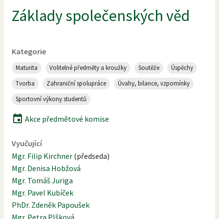
Základy společenských věd
Kategorie
Maturita
Volitelné předměty a kroužky
Soutěže
Úspěchy
Tvorba
Zahraniční spolupráce
Úvahy, bilance, vzpomínky
Sportovní výkony studentů
Akce předmětové komise
Vyučující
Mgr. Filip Kirchner
(
předseda
)
Mgr. Denisa Hobžová
Mgr. Tomáš Juriga
Mgr. Pavel Kubíček
PhDr. Zdeněk Papoušek
Mgr. Petra Plšková