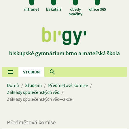
intranet
bakaláři
obědy
office 365
svačiny
biskupské gymnázium brno a mateřská škola
STUDIUM
Domů
/
Studium
/
Předmětové komise
/
Základy společenských věd
/
Základy společenských věd—akce
Předmětová komise