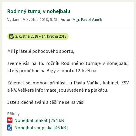
Rodinný turnaj v nohejbalu
|
Vydáno:
9. května 2018, 5.45
Autor:
Mgr. Pavel Vaněk
2. května 2018
–
14. května 2018
Milí přátelé pohodového sportu,
zveme vás na 15. ročník Rodinného turnaje v nohejbalu,
který proběhne na Bigy v sobotu 12. května.
Zájemci se mohou přihlásit u Pavla Vaňka, kabinet ZSV
a NV. Veškeré informace jsou uvedené na plakátu.
Jste srdečně zváni a těšíme se na vás!
Přílohy
Nohejbal plakát [254 kB]
Nohejbal soupiska [46 kB]