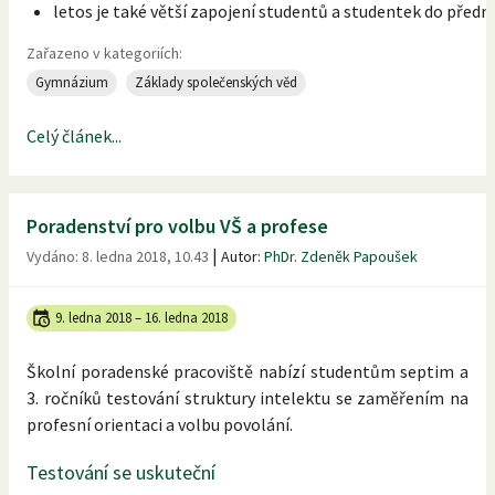
letos je také větší zapojení studentů a studentek do před
Zařazeno v kategoriích:
Gymnázium
Základy společenských věd
Celý článek...
Poradenství pro volbu VŠ a profese
|
Vydáno:
8. ledna 2018, 10.43
Autor:
PhDr. Zdeněk Papoušek
9. ledna 2018
–
16. ledna 2018
Školní poradenské pracoviště nabízí studentům septim a
3. ročníků testování struktury intelektu se zaměřením na
profesní orientaci a volbu povolání.
Testování se uskuteční