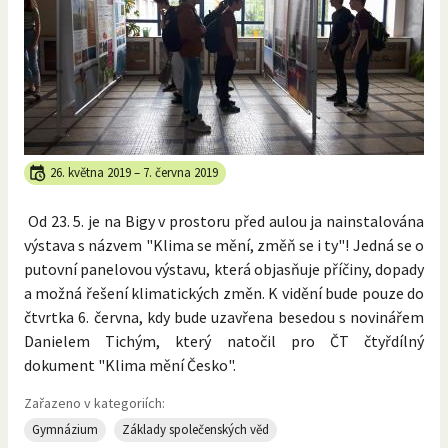
26. května 2019
–
7. června 2019
Od 23. 5. je na Bigy v prostoru před aulou ja nainstalována
výstava s názvem "Klima se mění, změň se i ty"! Jedná se o
putovní panelovou výstavu, která objasňuje příčiny, dopady
a možná řešení klimatických změn. K vidění bude pouze do
čtvrtka 6. června, kdy bude uzavřena besedou s novinářem
Danielem Tichým, který natočil pro ČT čtyřdílný
dokument "Klima mění Česko".
Zařazeno v kategoriích:
Gymnázium
Základy společenských věd