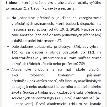
triduum
, které je určeno pro druhé a třetí ročníky vyššího
gymnázia (
2. a 3. ročníky, sexty a septimy
).
Na jednotlivé přednášky je třeba se zaregistrovat
v příslušných seznamech, které budou k dispozici na
nástěnce před aulou (od út. 19. 2. 2019). Najdete zde
také anotace (stručné obsahy jednotlivých přednášek)
a další aktuální informace o AT.
Dále žádáme pokladníky příslušných tříd, aby vybrali
100 Kč za osobu
a obnos odevzdali
do 22.2
. na
sekretariátu školy. Informace o AT také můžete získat
od vašich třídních učitelů nebo profesorů ZSV.
Akademické triduum je na naší škole tradiční
akcí tvořenou třídenním pásmem
přednášek pozvaných hostů, většinou vysokoškolských
pedagogů nebo osobností kulturního a společenského
života. Součástí tridua jsou každoročně také přednášky
současných studentů Bigy (AT junior) a absolventů (AT
– absolvent). První Akademické triduum se konalo