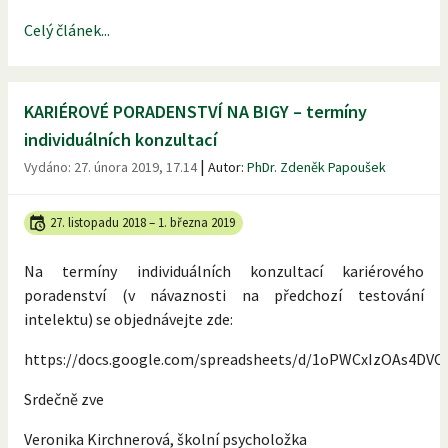
Celý článek...
KARIÉROVÉ PORADENSTVÍ NA BIGY – termíny
individuálních konzultací
|
Vydáno:
27. února 2019, 17.14
Autor:
PhDr. Zdeněk Papoušek
27. listopadu 2018
–
1. března 2019
Na termíny individuálních konzultací kariérového
poradenství (v návaznosti na předchozí testování
intelektu) se objednávejte zde:
https://docs.google.com/spreadsheets/d/1oPWCxIzOAs4DV
Srdečně zve
Veronika Kirchnerová, školní psycholožka