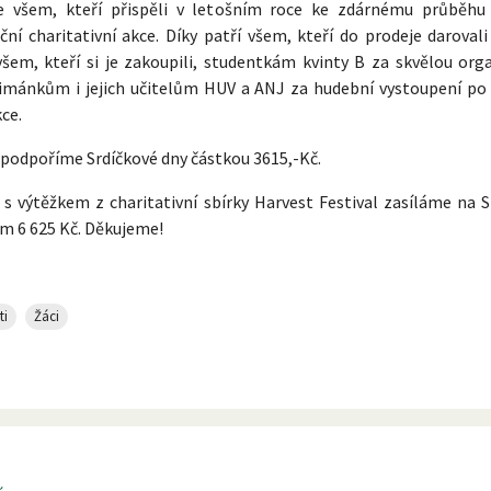
 všem, kteří přispěli v letošním roce ke zdárnému průběhu 
ní charitativní akce. Díky patří všem, kteří do prodeje darovali
šem, kteří si je zakoupili, studentkám kvinty B za skvělou orga
imánkům i jejich učitelům HUV a ANJ za hudební vystoupení po
ce.
 podpoříme Srdíčkové dny částkou 3615,-Kč.
s výtěžkem z charitativní sbírky Harvest Festival zasíláme na S
m 6 625 Kč. Děkujeme!
ti
Žáci