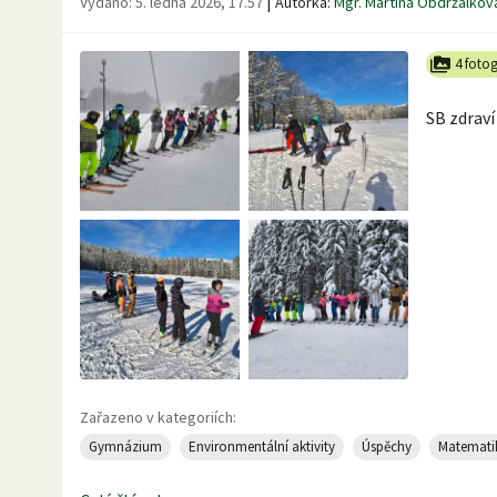
|
Vydáno:
5. ledna 2026, 17.57
Autorka:
Mgr. Martina Obdržálkov
4 fotog
SB zdraví
Zařazeno v kategoriích:
Gymnázium
Environmentální aktivity
Úspěchy
Matemati