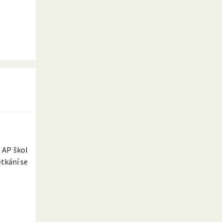
 AP škol
etkání se