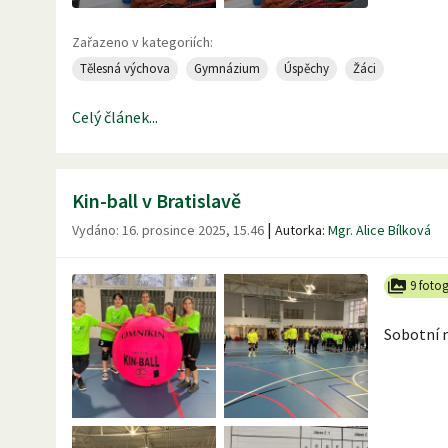
Zařazeno v kategoriích:
Tělesná výchova
Gymnázium
Úspěchy
Žáci
Celý článek...
Kin-ball v Bratislavě
|
Vydáno:
16. prosince 2025, 15.46
Autorka:
Mgr. Alice Bílková
9 fotog
Sobotní m