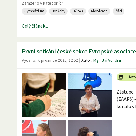
Zařazeno v kategoriích:
Gymnázium
Úspěchy
Učitelé
Absolventi
Žáci
Celý článek...
První setkání české sekce Evropské asociac
|
Vydáno:
7. prosince 2025, 12.52
Autor:
Mgr. Jiří Vondra
36 foto
Zástupci 
(EAAPS) –
konalo v 