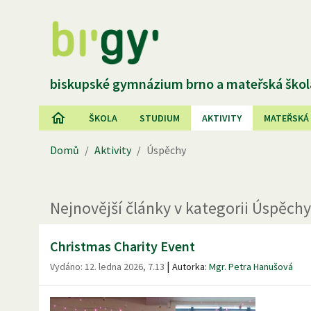
biskupské gymnázium brno a mateřská škol
ŠKOLA
STUDIUM
AKTIVITY
MATEŘSKÁ
Domů
/
Aktivity
/
Úspěchy
Nejnovější
články
v kategorii
Úspěchy
Christmas Charity Event
|
Vydáno:
12. ledna 2026, 7.13
Autorka:
Mgr. Petra Hanušová