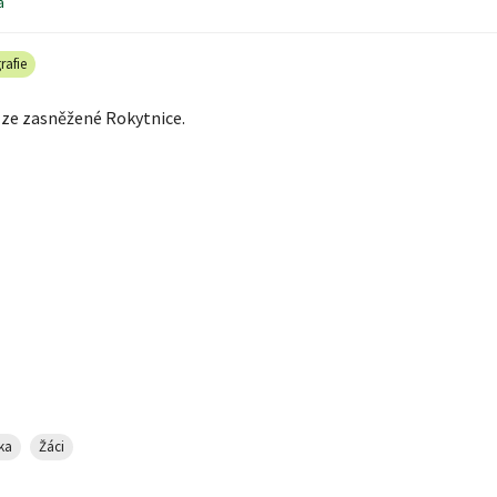
á
rafie
 ze zasněžené Rokytnice.
ka
Žáci