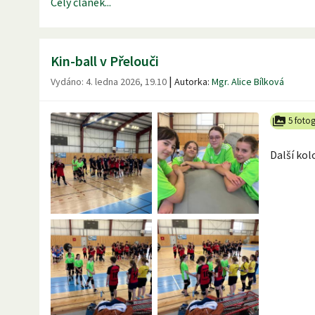
Celý článek...
Kin-ball v Přelouči
|
Vydáno:
4. ledna 2026, 19.10
Autorka:
Mgr. Alice Bílková
5 fotog
Další kol