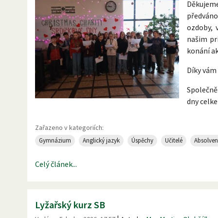
Děkujeme
předvánoč
ozdoby, v
našim pr
konání ak
Díky vám
Společně 
dny celke
Zařazeno v kategoriích:
Gymnázium
Anglický jazyk
Úspěchy
Učitelé
Absolven
Celý článek...
Lyžařský kurz SB