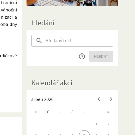
tradiční
 vánoční
nizaci a
Hledání
 oba dny
rdíčkové
HLEDAT
Kalendář akcí
srpen 2026
P
Ú
S
Č
P
S
N
1
2