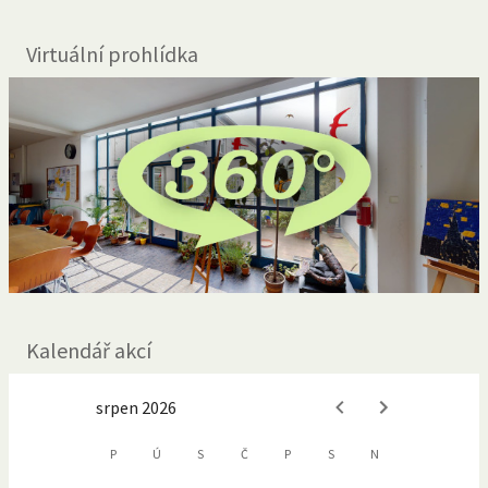
Virtuální prohlídka
Kalendář akcí
srpen 2026
P
Ú
S
Č
P
S
N