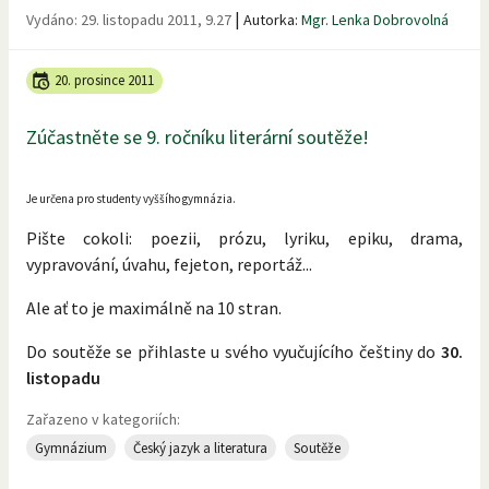
|
Vydáno:
29. listopadu 2011, 9.27
Autorka:
Mgr. Lenka Dobrovolná
20. prosince 2011
Zúčastněte se 9. ročníku literární soutěže!
Je určena pro studenty vyššího gymnázia.
Pište cokoli: poezii, prózu, lyriku, epiku, drama,
vypravování, úvahu, fejeton, reportáž...
Ale ať to je maximálně na 10 stran.
Do soutěže se přihlaste u svého vyučujícího češtiny do
30.
listopadu
Zařazeno v kategoriích:
Gymnázium
Český jazyk a literatura
Soutěže