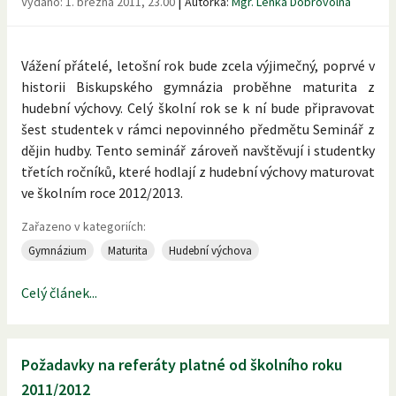
|
Vydáno:
1. března 2011, 23.00
Autorka:
Mgr. Lenka Dobrovolná
Vážení přátelé, letošní rok bude zcela výjimečný, poprvé v
historii Biskupského gymnázia proběhne maturita z
hudební výchovy. Celý školní rok se k ní bude připravovat
šest studentek v rámci nepovinného předmětu Seminář z
dějin hudby. Tento seminář zároveň navštěvují i studentky
třetích ročníků, které hodlají z hudební výchovy maturovat
ve školním roce 2012/2013.
Zařazeno v kategoriích:
Gymnázium
Maturita
Hudební výchova
Celý článek...
Požadavky na referáty platné od školního roku
2011/2012