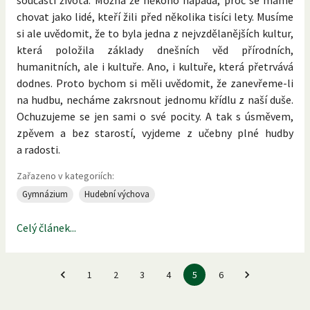
chovat jako lidé, kteří žili před několika tisíci lety. Musíme
si ale uvědomit, že to byla jedna z nejvzdělanějších kultur,
která položila základy dnešních věd přírodních,
humanitních, ale i kultuře. Ano, i kultuře, která přetrvává
dodnes. Proto bychom si měli uvědomit, že zanevřeme-li
na hudbu, necháme zakrsnout jednomu křídlu z naší duše.
Ochuzujeme se jen sami o své pocity. A tak s úsměvem,
zpěvem a bez starostí, vyjdeme z učebny plné hudby
a radosti.
Zařazeno v kategoriích:
Gymnázium
Hudební výchova
Celý článek...
1
2
3
4
5
6