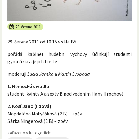
29. června 2011
29. června 2011 od 10.15 v sále B5
pořádá kabinet hudební výchovy, účinkují studenti
gymnázia a jejich hosté
moderují
Lucia Jánska
a
Martin Svoboda
1. Německé divadlo
studenti kvinty A a sexty B pod vedením Hany Hrochové
2. Kosí Jano (lidová)
Magdaléna Matyášková (2.B) – zpěv
Šárka Ningerová (2.B) – zpěv
Zařazeno v kategoriích: