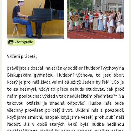
2 fotografie
Vážení přátelé,
právě jste s dostali na stránky oddělení hudební výchovy na
Biskupském gymnáziu. Hudební výchova, to jest obor,
který je pro náš život velmi důležitý. Jeden by řekl: „Co je
to za nesmysl, vždyť to přece nebudu studovat, tak proč
mám poslouchat výklad v tak nedůležitém předmětu?“ Na
takovou otázku je snadná odpověď: Hudba nás bude
všechny provázet po celý život. Uklidní nás a povzbudí,
když jsme smutní, naopak když jsme veselí, prohloubí naši
radost. Již v době starých Řeků byla hudba nedílnou
součástí života. Možná že někoho napadá, proč se máme