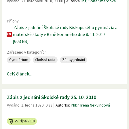
|
Vydáno:
21. listopadu 2018, 23.00
Autorka:
Ing. Soňa Šmerdová
Přílohy
Zápis z jednání Školské rady Biskupského gymnázia a
mateřské školy v Brně konaného dne 8. 11. 2017
[603 kB]
Zařazeno v kategoriích:
Gymnázium
Školská rada
Zápisy jednání
Celý článek...
Zápis z jednání Školské rady 25. 10. 2010
|
Vydáno:
1. ledna 1970, 0.33
Autorka:
PhDr. Irena Nekvindová
25. října 2010