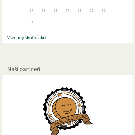
24
25
26
27
28
29
30
31
Všechny školní akce
Naši partneři