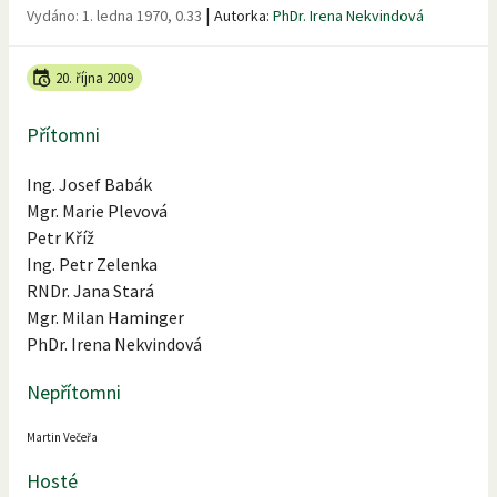
|
Vydáno:
1. ledna 1970, 0.33
Autorka:
PhDr. Irena Nekvindová
20. října 2009
Přítomni
Ing. Josef Babák
Mgr. Marie Plevová
Petr Kříž
Ing. Petr Zelenka
RNDr. Jana Stará
Mgr. Milan Haminger
PhDr. Irena Nekvindová
Nepřítomni
Martin Večeřa
Hosté