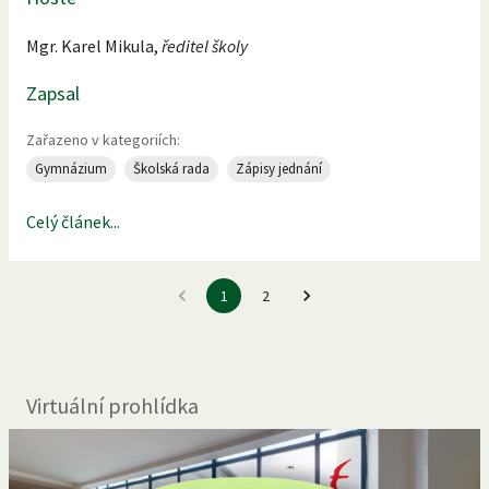
Mgr. Karel Mikula,
ředitel školy
Zapsal
Zařazeno v kategoriích:
Gymnázium
Školská rada
Zápisy jednání
Celý článek...
1
2
Virtuální prohlídka