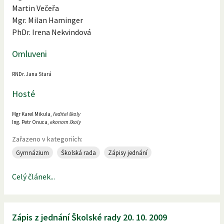
Martin Večeřa
Mgr. Milan Haminger
PhDr. Irena Nekvindová
Omluveni
RNDr. Jana Stará
Hosté
Mgr Karel Mikula,
ředitel školy
Ing. Petr Onuca,
ekonom školy
Zařazeno v kategoriích:
Gymnázium
Školská rada
Zápisy jednání
Celý článek...
Zápis z jednání Školské rady 20. 10. 2009