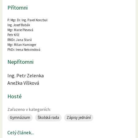
Přítomni
P. Mgr. Dr. Ing. Pavel Konzbul
Ing. Josef Babák
Mgr. Marie Plevová
Petr Kříž
RNDr. Jana Stará
Mgr. Milan Haminger
PhDr. Irena Nekvindová
Nepřítomni
Ing. Petr Zelenka
Anežka Víšková
Hosté
Zařazeno v kategoriích:
Gymnázium
Školská rada
Zápisy jednání
Celý článek...