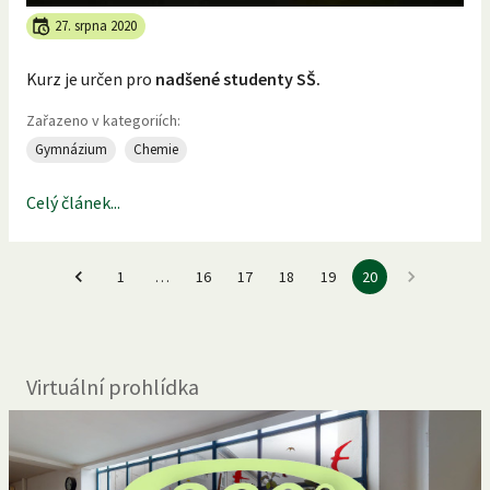
27. srpna 2020
Kurz je určen pro
nadšené studenty SŠ.
Zařazeno v kategoriích:
Gymnázium
Chemie
Celý článek...
1
…
16
17
18
19
20
Virtuální prohlídka