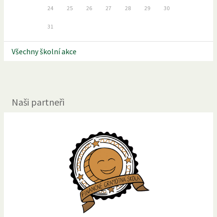
24
25
26
27
28
29
30
31
Všechny školní akce
Naši partneři