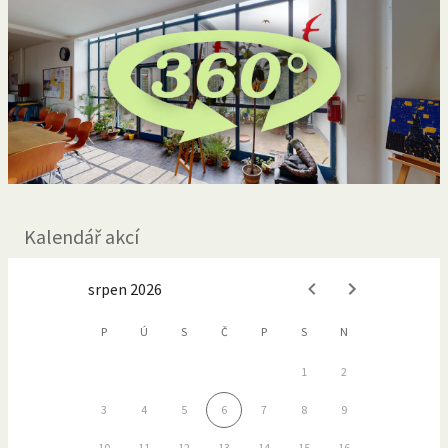
Kalendář akcí
srpen 2026
P
Ú
S
Č
P
S
N
1
2
3
4
5
6
7
8
9
10
11
12
13
14
15
16