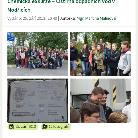
Chemická exkurze – Čistírna odpadních vod v
Modřicích
|
Vydáno:
25. září 2013, 20.49
Autorka:
Mgr. Martina Malinová
25. září 2013
12 fotografií