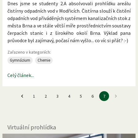
Dnes jsme se studenty 2.A absolvovali prohlídku areálu
čistírny odpadních vod v Modřicích. Čistírna slouží k čistění
odpadních vod přiváděných systémem kanalizačních stok z
města Brna a ve stále větší míře prostřednictvím soustavy
čerpacích stanic i z širokého okolí Brna. Výklad pana
průvodce byl zajímavý, počasí nám vyšlo... co víc si přát? :-)
Zařazeno v kategoriích:
Gymnázium
Chemie
Celý článek...
1
2
3
4
5
6
7
Virtuální prohlídka