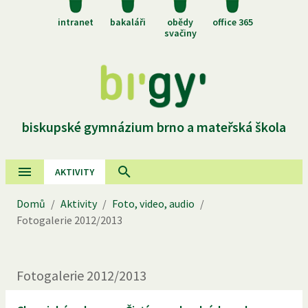
intranet
bakaláři
obědy
office 365
svačiny
biskupské gymnázium brno a mateřská škola
AKTIVITY
Domů
/
Aktivity
/
Foto, video, audio
/
Fotogalerie
2012
/
2013
Fotogalerie
2012
/
2013