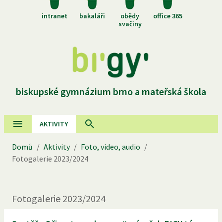
intranet
bakaláři
obědy
office 365
svačiny
biskupské gymnázium brno a mateřská škola
AKTIVITY
Domů
/
Aktivity
/
Foto, video, audio
/
Fotogalerie
2023
/
2024
Fotogalerie
2023
/
2024