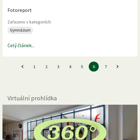
Fotoreport
Zařazeno v kategoriích:
Gymnázium
Celý článek...
1
2
3
4
5
6
7
Virtuální prohlídka