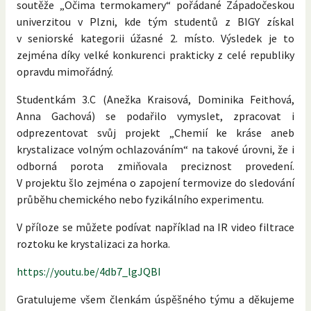
soutěže „Očima termokamery“ pořádané Západočeskou
univerzitou v Plzni, kde tým studentů z BIGY získal
v seniorské kategorii úžasné 2. místo. Výsledek je to
zejména díky velké konkurenci prakticky z celé republiky
opravdu mimořádný.
Studentkám 3.C (Anežka Kraisová, Dominika Feithová,
Anna Gachová) se podařilo vymyslet, zpracovat i
odprezentovat svůj projekt „Chemií ke kráse aneb
krystalizace volným ochlazováním“ na takové úrovni, že i
odborná porota zmiňovala preciznost provedení.
V projektu šlo zejména o zapojení termovize do sledování
průběhu chemického nebo fyzikálního experimentu.
V příloze se můžete podívat například na IR video filtrace
roztoku ke krystalizaci za horka.
https://youtu.be/4db7_lgJQBI
Gratulujeme všem členkám úspěšného týmu a děkujeme