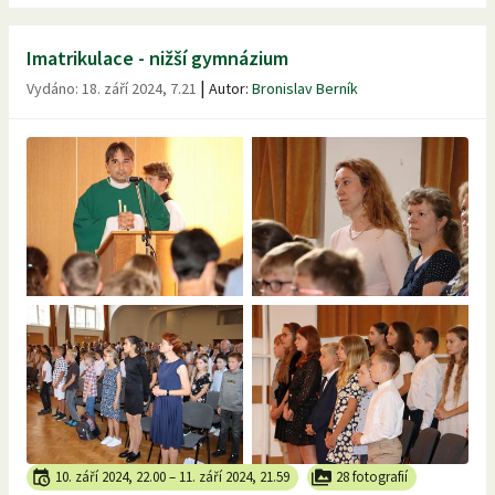
Imatrikulace - nižší gymnázium
|
Vydáno:
18. září 2024, 7.21
Autor:
Bronislav Berník
10. září 2024, 22.00
–
11. září 2024, 21.59
28 fotografií