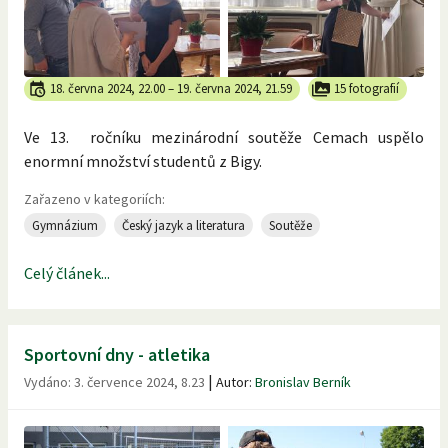
18. června 2024, 22.00
–
19. června 2024, 21.59
15 fotografií
Ve 13. ročníku mezinárodní soutěže Cemach uspělo
enormní množství studentů z Bigy.
Zařazeno v kategoriích:
Gymnázium
Český jazyk a literatura
Soutěže
Celý článek...
Sportovní dny - atletika
|
Vydáno:
3. července 2024, 8.23
Autor:
Bronislav Berník