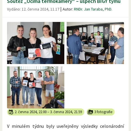
Soutěž „Očima termokamery“ – úspěch BIGY týmu
|
Vydáno:
12. června 2024, 11.17
Autor:
RNDr. Jan Taraba, PhD.
2. června 2024, 22.00
–
3. června 2024, 21.59
3 fotografie
V minulém týdnu byly uveřejněny výsledky celonárodní