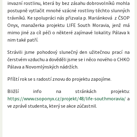
invazní rostlinu, která by bez zásahu dobrovolníků mohla
postupně vytlačit mnohé vzácné rostliny těchto slunných
trávníků. Ke spolupráci nás přizvala p. Mariánková z ČSOP
Onyx, manažerka projektu LIFE South Moravia, jenž má
mimo jiné za cíl péči o některé zajímavé lokality. Pálava k
nim také patří.
Strávili jsme pohodový slunečný den užitečnou prací na
čerstvém vzduchu a dověděli jsme se i něco nového o CHKO
Pálava a Novomlýnských nádržích.
Příští rok se s radostí znovu do projektu zapojíme.
Bližší info na stránkách projektu:
https://www.csoponyx.cz/projekt/48/life-southmoravia/
a
ve zprávě studenta, který se akce zúčastnil.