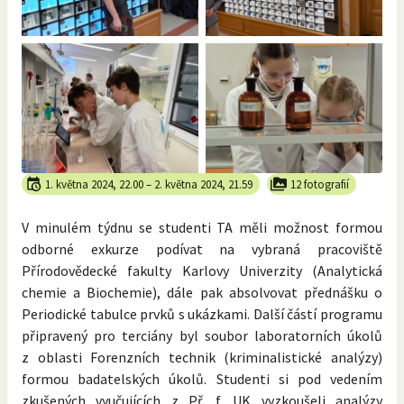
1. května 2024, 22.00
–
2. května 2024, 21.59
12 fotografií
V minulém týdnu se studenti TA měli možnost formou
odborné exkurze podívat na vybraná pracoviště
Přírodovědecké fakulty Karlovy Univerzity (Analytická
chemie a Biochemie), dále pak absolvovat přednášku o
Periodické tabulce prvků s ukázkami. Další částí programu
připravený pro terciány byl soubor laboratorních úkolů
z oblasti Forenzních technik (kriminalistické analýzy)
formou badatelských úkolů. Studenti si pod vedením
zkušených vyučujících z Př. f. UK vyzkoušeli analýzy