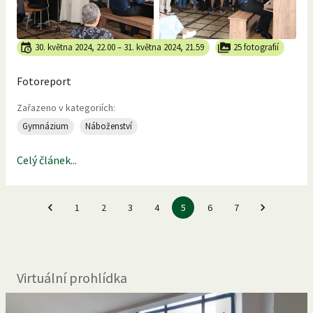
30. května 2024, 22.00
–
31. května 2024, 21.59
25 fotografií
Fotoreport
Zařazeno v kategoriích:
Gymnázium
Náboženství
Celý článek...
1
2
3
4
5
6
7
Virtuální prohlídka