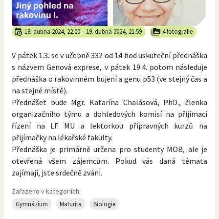
18. dubna 2024, 22.00
–
19. dubna 2024, 21.59
4 fotografie
V pátek 1.3. se v učebně 332 od 14 hod uskuteční přednáška
s názvem Genová exprese, v pátek 19.4. potom následuje
přednáška o rakovinném bujení a genu p53 (ve stejný čas a
na stejné místě).
Přednášet bude Mgr. Katarína Chalásová, PhD., členka
organizačního týmu a dohledových komisí na přijímací
řízení na LF MU a lektorkou přípravných kurzů na
přijímačky na lékařské fakulty.
Přednáška je primárně určena pro studenty MOB, ale je
otevřená všem zájemcům. Pokud vás daná témata
zajímají, jste srdečně zváni.
Zařazeno v kategoriích:
Gymnázium
Maturita
Biologie