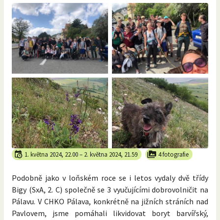
1. května 2024, 22.00
–
2. května 2024, 21.59
4 fotografie
Podobně jako v loňském roce se i letos vydaly dvě třídy
Bigy (SxA, 2. C) společně se 3 vyučujícími dobrovolničit na
Pálavu. V CHKO Pálava, konkrétně na jižních stráních nad
Pavlovem, jsme pomáhali likvidovat boryt barvířský,