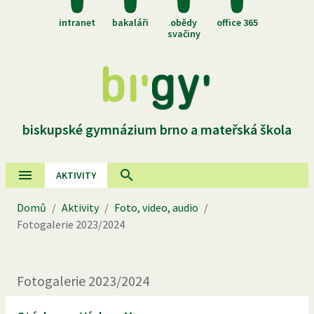
intranet
bakaláři
obědy
office 365
svačiny
biskupské gymnázium brno a mateřská škola
AKTIVITY
Domů
/
Aktivity
/
Foto, video, audio
/
Fotogalerie
2023
/
2024
Fotogalerie
2023
/
2024