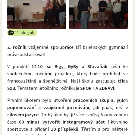
11 fotografií
2. ročník
vzájemné spolupráce tří brněnských gymnázií
právě odstartoval!
V pondělí
14.10. se Bigy, GyBy a Slovaňák
sešli ke
společnému ročnímu projektu, který bude probíhat ve
francouzštině a španělštině. Naši školu zastupuje třída
SxB
. Tématem letošního ročníku je
SPORT A ZDRAVÍ.
Prvním úkolem bylo utvoření
pracovních skupin,
jejich
pojmenování
a
vzájemné poznávání
, jak jinak, než v
cílovém jazyce
. Druhý úkol byl již více tvořivý. V omezeném
čase
60 minut vytvořit instagramový účet
fiktivního
sportovce a přidání
10 příspěvků
. Třetím a pro některé