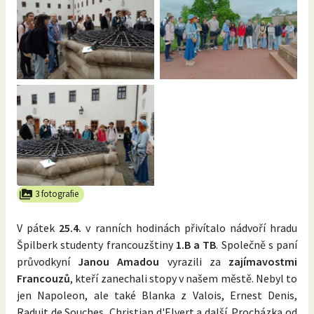
3 fotografie
V pátek
25.4.
v ranních hodinách přivítalo nádvoří hradu
Špilberk studenty francouzštiny
1.B a TB
. Společně s paní
průvodkyní
Janou Amadou
vyrazili za
zajímavostmi
Francouzů
, kteří zanechali stopy v našem městě. Nebyl to
jen Napoleon, ale také Blanka z Valois, Ernest Denis,
Raduit de Souches, Christian d'Elvert a další. Procházka od