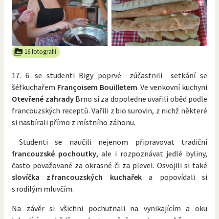
16 fotografií
17. 6. se studenti Bigy poprvé zúčastnili setkání se
šéfkuchařem
Françoisem Bouilletem
. Ve venkovní kuchyni
Otevřené zahrady
Brno si za dopoledne uvařili oběd podle
francouzských receptů. Vařili z bio surovin, z nichž některé
si nasbírali přímo z místního záhonu.
Studenti se naučili nejenom připravovat tradiční
francouzské pochoutky
, ale i rozpoznávat jedlé byliny,
často považované za okrasné či za plevel. Osvojili si také
slovíčka z francouzských kuchařek
a popovídali si
s rodilým mluvčím.
Na závěr si všichni pochutnali na vynikajícím a oku