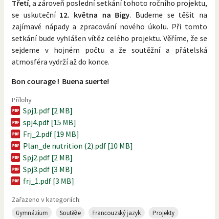
Třetí
, a zároveň poslední setkání tohoto ročního projektu,
se uskuteční
12. května na Bigy
. Budeme se těšit na
zajímavé nápady a zpracování nového úkolu. Při tomto
setkání bude vyhlášen vítěz celého projektu. Věříme, že se
sejdeme v hojném počtu a že soutěžní a přátelská
atmosféra vydrží až do konce.
Bon courage !
Buena suerte!
Přílohy
Spj1.pdf [2 MB]
spj4.pdf [15 MB]
Frj_2.pdf [19 MB]
Plan_de nutrition (2).pdf [10 MB]
Spj2.pdf [2 MB]
Spj3.pdf [3 MB]
frj_1.pdf [3 MB]
Zařazeno v kategoriích:
Gymnázium
Soutěže
Francouzský jazyk
Projekty