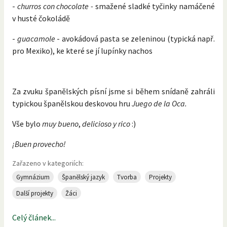
-
churros con chocolate -
smažené sladké tyčinky namáčené
v husté čokoládě
-
guacamole
- avokádová pasta se zeleninou (typická např.
pro Mexiko), ke které se jí lupínky nachos
Za zvuku španělských písní jsme si během snídaně zahráli
typickou španělskou deskovou hru
Juego de la Oca.
Vše bylo
muy bueno
,
delicioso y rico
:)
¡Buen provecho!
Zařazeno v kategoriích:
Gymnázium
Španělský jazyk
Tvorba
Projekty
Další projekty
Žáci
Celý článek...