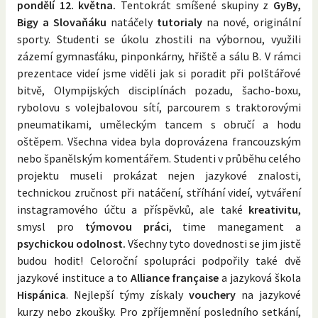
pondělí 12. května.
Tentokrát smíšené skupiny z
GyBy,
Bigy a Slovaňáku
natáčely
tutorialy
na nové, originální
sporty. Studenti se úkolu zhostili na výbornou, využili
zázemí gymnasťáku, pinponkárny, hřiště a sálu B. V rámci
prezentace videí jsme viděli jak si poradit při polštářové
bitvě, Olympijských disciplínách pozadu, šacho-boxu,
rybolovu s volejbalovou sítí, parcourem s traktorovými
pneumatikami, uměleckým tancem s obručí a hodu
oštěpem. Všechna videa byla doprovázena francouzským
nebo španělským komentářem. Studenti v průběhu celého
projektu museli prokázat nejen jazykové znalosti,
technickou zručnost při natáčení, stříhání videí, vytváření
instagramového účtu a příspěvků, ale také
kreativitu
,
smysl pro
týmovou práci
, time manegament a
psychickou odolnost.
Všechny tyto dovednosti se jim jistě
budou hodit! Celoroční spolupráci podpořily také dvě
jazykové instituce a to
Alliance française
a jazyková škola
Hispánica
. Nejlepší týmy získaly
vouchery
na jazykové
kurzy nebo zkoušky. Pro zpříjemnění posledního setkání,