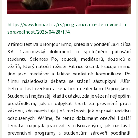
https://www.kinoart.cz/cs/program/na-ceste-rovnost-a-
spravedlnost/2025/04/28/174.
V rámci festivalu Bonjour Brno, shlédla v pondělí 28.4. třída
3.A, francouzský dokument o společném putování
studentů Sciences Po, soudců, mediátorů, dozorců a
vězňů, který natočil režisér Fabrice Grand. Pracuje mimo
jiné jako mediátor a lektor nenásilné komunikace. Po
filmu následovala debata se státní zástupkyní JUDr.
Petrou Lastoveckou a senátorem Zdeňkem Papouškem.
Studenti si nejčastěji kladli otázku, zda je vězení nejlepším
prostředkem, jak si odpykat trest za provinění proti
zákonu, zda neexistuje jiná možnost, jak napravit recidivu
odsouzených. Věříme, že tento dokument otevřel i další
témata, např.jak pracovat s odsouzenými, jak nastavit
preventivní programy a studentům zároveň poodhalil