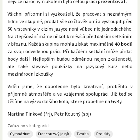
nejvíce náročným úkolem bylo celou
práci prezentovat.
Všichni přítomní si vyzkoušeli, že pracovat s neznámými
lidmi ve skupině, prodat vše co člověk umí a vystoupit před
60 vrstevníky v cizím jazyce není vůbec nic jednoduchého.
Na zlepšování máme několik měsíců před dalším setkáním
v březnu. Každá skupina mohla získat maximálně
40 bodů
za svoji odvedenou práci. Při každém setkání může přidat
body další. Nejlepším budou odměnou nejen zkušenosti,
ale také slevové poukázky na jazykový kurz nebo
mezinárodní zkoušky.
Viděli jsme, že dopoledne bylo kreativní, proběhlo v
příjemné atmosféře a ve vzájemné spolupráci. Již teď se
těšíme na výzvu dalšího kola, které proběhne na GyBy.
Martina Tinková (frj), Petr Koutný (spj)
Zařazeno v kategoriích:
Gymnázium
Francouzský jazyk
Tvorba
Projekty