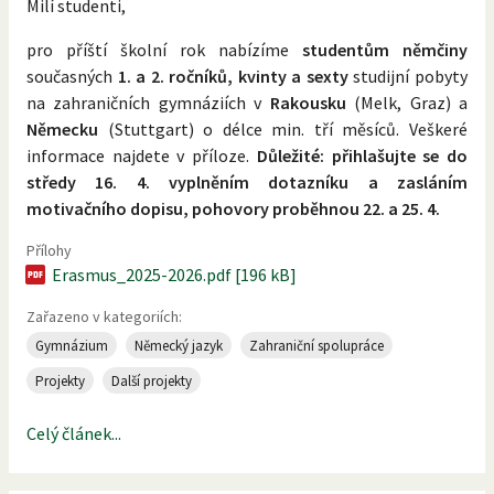
Milí studenti,
pro příští školní rok nabízíme
studentům němčiny
současných
1. a 2. ročníků, kvinty a sexty
studijní pobyty
na zahraničních gymnáziích v
Rakousku
(Melk, Graz) a
Německu
(Stuttgart) o délce min. tří měsíců. Veškeré
informace najdete v příloze.
Důležité: přihlašujte se do
středy 16. 4. vyplněním dotazníku a zasláním
motivačního dopisu, pohovory proběhnou 22. a 25. 4.
Přílohy
Erasmus_2025-2026.pdf [196 kB]
Zařazeno v kategoriích:
Gymnázium
Německý jazyk
Zahraniční spolupráce
Projekty
Další projekty
Celý článek...