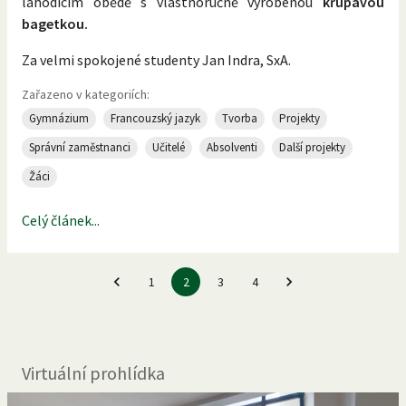
lahodícím obědě s vlastnoručně vyrobenou
křupavou
bagetkou.
Za velmi spokojené studenty Jan Indra, SxA.
Zařazeno v kategoriích:
Gymnázium
Francouzský jazyk
Tvorba
Projekty
Správní zaměstnanci
Učitelé
Absolventi
Další projekty
Žáci
Celý článek...
1
2
3
4
Virtuální prohlídka