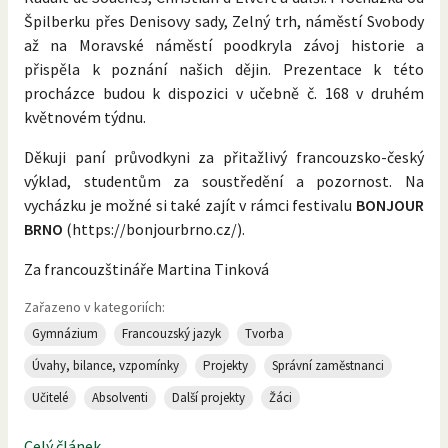
Špilberku přes Denisovy sady, Zelný trh, náměstí Svobody
až na Moravské náměstí poodkryla závoj historie a
přispěla k poznání našich dějin. Prezentace k této
procházce budou k dispozici v učebně č. 168 v druhém
květnovém týdnu.
Děkuji paní průvodkyni za přitažlivý francouzsko-český
výklad, studentům za soustředění a pozornost. Na
vycházku je možné si také zajít v rámci festivalu
BONJOUR
BRNO
(https://bonjourbrno.cz/).
Za francouzštináře Martina Tinková
Zařazeno v kategoriích:
Gymnázium
Francouzský jazyk
Tvorba
Úvahy, bilance, vzpomínky
Projekty
Správní zaměstnanci
Učitelé
Absolventi
Další projekty
Žáci
Celý článek...