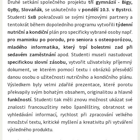
Druhé setkání společného projektu
tří gymnázií - Bigy,
GyBy, Slovaňák
, se uskutečnilo v
pondělí 10.3. v Bystrci.
Studenti
SxB
pokračovali se svými týmovými partnery a
tentokrát během dopoledního programu vytvořili
týdenní
nutriční a kondiční
plán pro specificky vybrané osoby např.
pro maminku po porodu, pro seniora s osteoporózou,
mladého informatika, který trpí bolestmi zad při
sedavém zaměstnání
apod. Studenti museli nastudovat
specifickou slovní zásobu,
vytvořit uživatelsky příjemný
dokument, ve kterém pomocí textu i obrázků přesvědčí
danou osobu o užitečnosti nutričního a kondičního plánu.
Výsledkem byly velmi zdařilé prezentace, které porotu
překvapily svým bohatým obsahem, originalitou a hlavně
funkčností.
Studenti tak měli znovu možnost ukázat své
znalosti francouzštiny nebo španělštiny, obratnost ve
vyhledávání informací, rychlost při zpracování velkého
množství textu, kritické myšlení a kreativitu při vytváření
výsledného produktu.