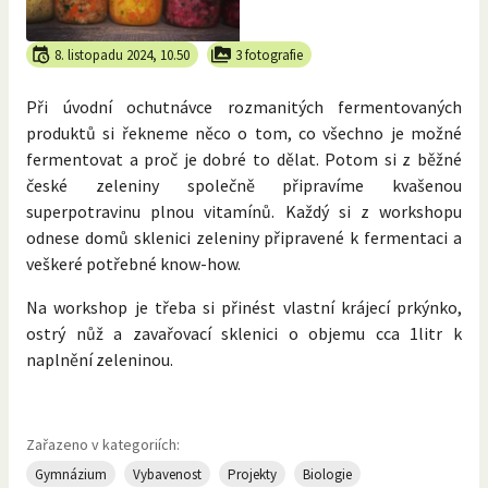
8. listopadu 2024, 10.50
3 fotografie
Při úvodní ochutnávce rozmanitých fermentovaných
produktů si řekneme něco o tom, co všechno je možné
fermentovat a proč je dobré to dělat. Potom si z běžné
české zeleniny společně připravíme kvašenou
superpotravinu plnou vitamínů. Každý si z workshopu
odnese domů sklenici zeleniny připravené k fermentaci a
veškeré potřebné know-how.
Na workshop je třeba si přinést vlastní krájecí prkýnko,
ostrý nůž a zavařovací sklenici o objemu cca 1litr k
naplnění zeleninou.
Zařazeno v kategoriích:
Gymnázium
Vybavenost
Projekty
Biologie