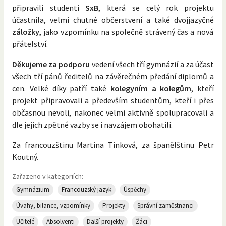
připravili studenti
SxB
, která se celý rok projektu
účastnila, velmi chutné občerstvení a také dvojjazyčné
záložky,
jako vzpomínku na společně strávený čas a nová
přátelství.
Děkujeme za podporu
vedení všech tří gymnázií a za účast
všech tří pánů ředitelů na závěrečném předání diplomů a
cen. Velké díky patří také
kolegyním a kolegům
, kteří
projekt připravovali a především studentům, kteří i přes
občasnou nevoli, nakonec velmi aktivně spolupracovali a
dle jejich zpětné vazby se i navzájem obohatili.
Za francouzštinu Martina Tinková, za španělštinu Petr
Koutný.
Zařazeno v kategoriích:
Gymnázium
Francouzský jazyk
Úspěchy
Úvahy, bilance, vzpomínky
Projekty
Správní zaměstnanci
Učitelé
Absolventi
Další projekty
Žáci