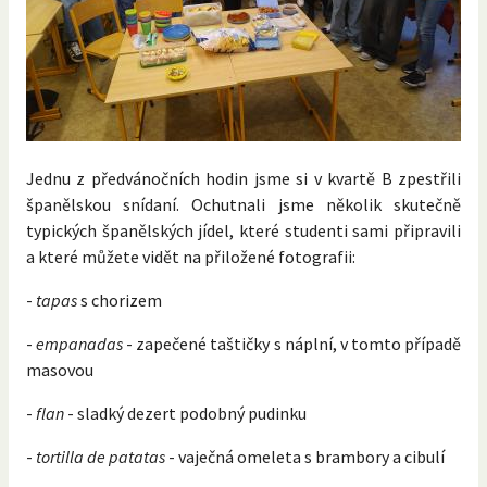
Jednu z předvánočních hodin jsme si v kvartě B zpestřili
španělskou snídaní. Ochutnali jsme několik skutečně
typických španělských jídel, které studenti sami připravili
a které můžete vidět na přiložené fotografii:
-
tapas
s chorizem
-
empanadas
- zapečené taštičky s náplní, v tomto případě
masovou
-
flan
- sladký dezert podobný pudinku
-
tortilla de patatas
- vaječná omeleta s brambory a cibulí