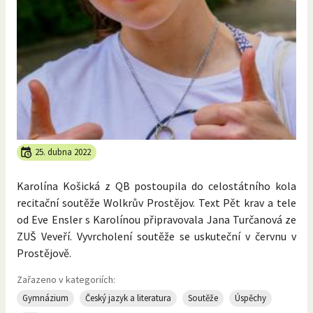
25. dubna 2022
Karolína Košická z QB postoupila do celostátního kola
recitační soutěže Wolkrův Prostějov. Text Pět krav a tele
od Eve Ensler s Karolínou připravovala Jana Turčanová ze
ZUŠ Veveří. Vyvrcholení soutěže se uskuteční v červnu v
Prostějově.
Zařazeno v kategoriích:
Gymnázium
Český jazyk a literatura
Soutěže
Úspěchy