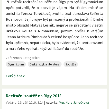
9. ročník recitační soutěže na Bigy pro vyšší gymnázium
opět potvrdil, že o poezii je zájem. Na třetím místě se
umístila Tereza Turečková, zvolila text Jaroslava Seiferta
Rozhovor. Její projev byl přirozený a profesionální. Druhé
místo obsadil Matyáš Lesník, nejprve se představil vlastní
ukázkou Kolize s Rimbaudem, potom přešel k veršům
Jeana Arthura Rimbauda V zelené hospůdce. Jeho recitace
byla upřímná, nepatetická, bylo evidentní, že textu rozumí
a má z čeho vybírat, když volí básně do soutěže.
Zařazeno v kategoriích:
Gymnázium
Český jazyk a literatura
Soutěže
Celý článek...
Recitační soutěž na Bigy 2018
|
Vydáno:
16. září 2019, 3.24
Autorka:
Mgr. Nora Janečková