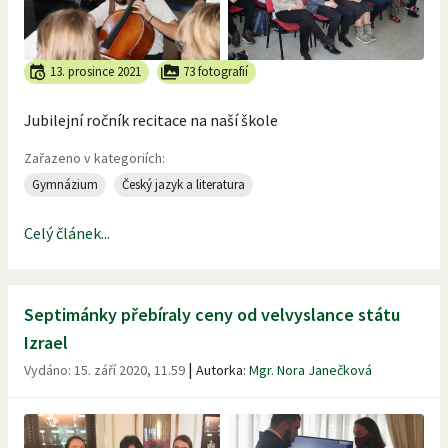
13. prosince 2021
73 fotografií
Jubilejní ročník recitace na naší škole
Zařazeno v kategoriích:
Gymnázium
Český jazyk a literatura
Celý článek...
Septimánky přebíraly ceny od velvyslance státu
Izrael
|
Vydáno:
15. září 2020, 11.59
Autorka:
Mgr. Nora Janečková