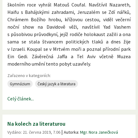
školním roce vyhrál Matouš Coufal. Navštívil Nazareth,
Haifu s Bahájskými zahradami, Jeruzalém se Zdí nářků,
Chrámem Božího hrobu, křížovou cestou, viděl večerní
noční show na Davidově věži, navštívil Yad Vashem
s působivou průvodkyní, jejíž rodiče holokaust zažili a ona
sama se stala štvancem politických tlaků a dnes žije
v Izraeli. Koupal se v Mrtvém moři a poznal přírodní park
Ein Gedi. Závěrečná Jaffa a Tel Aviv včetně Muzea
moderního umění tento pobyt uzavřely.
Zařazeno v kategoriích:
Gymnázium
Český jazyk a literatura
Celý článek...
Na kolech za literaturou
|
Vydáno:
21. června 2019, 7.06
Autorka:
Mgr. Nora Janečková