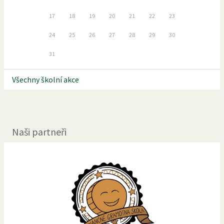
17
18
19
20
21
22
23
24
25
26
27
28
29
30
31
Všechny školní akce
Naši partneři