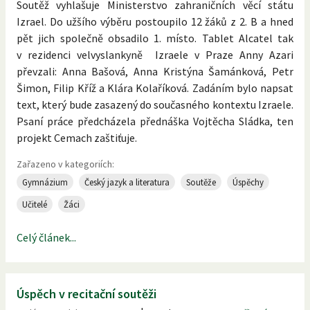
Soutěž vyhlašuje Ministerstvo zahraničních věcí státu
Izrael. Do užšího výběru postoupilo 12 žáků z 2. B a hned
pět jich společně obsadilo 1. místo. Tablet Alcatel tak
v rezidenci velvyslankyně Izraele v Praze Anny Azari
převzali: Anna Bašová, Anna Kristýna Šamánková, Petr
Šimon, Filip Kříž a Klára Kolaříková. Zadáním bylo napsat
text, který bude zasazený do současného kontextu Izraele.
Psaní práce předcházela přednáška Vojtěcha Sládka, ten
projekt Cemach zaštiťuje.
Zařazeno v kategoriích:
Gymnázium
Český jazyk a literatura
Soutěže
Úspěchy
Učitelé
Žáci
Celý článek...
Úspěch v recitační soutěži