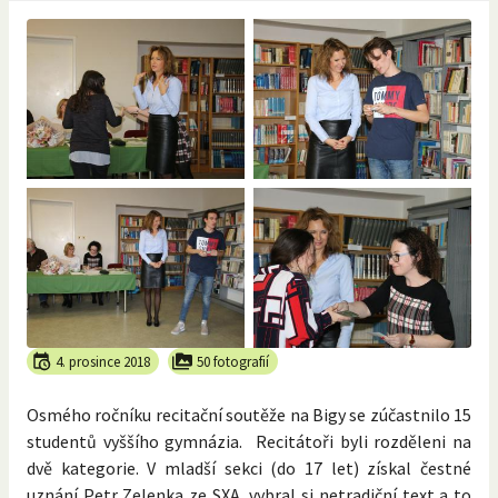
4. prosince 2018
50 fotografií
Osmého ročníku recitační soutěže na Bigy se zúčastnilo 15
studentů vyššího gymnázia. Recitátoři byli rozděleni na
dvě kategorie. V mladší sekci (do 17 let) získal čestné
uznání Petr Zelenka ze SXA, vybral si netradiční text a to