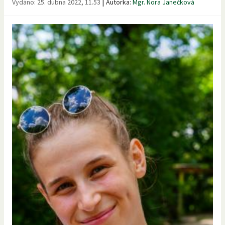
|
Vydáno:
25. dubna 2022, 11.53
Autorka:
Mgr. Nora Janečková