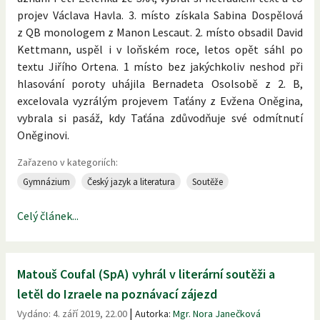
projev Václava Havla. 3. místo získala Sabina Dospělová
z QB monologem z Manon Lescaut. 2. místo obsadil David
Kettmann, uspěl i v loňském roce, letos opět sáhl po
textu Jiřího Ortena. 1 místo bez jakýchkoliv neshod při
hlasování poroty uhájila Bernadeta Osolsobě z 2. B,
excelovala vyzrálým projevem Taťány z Evžena Oněgina,
vybrala si pasáž, kdy Taťána zdůvodňuje své odmítnutí
Oněginovi.
Zařazeno v kategoriích:
Gymnázium
Český jazyk a literatura
Soutěže
Celý článek...
Matouš Coufal (SpA) vyhrál v literární soutěži a
letěl do Izraele na poznávací zájezd
|
Vydáno:
4. září 2019, 22.00
Autorka:
Mgr. Nora Janečková