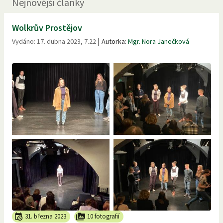
Nejnovější články
Wolkrův Prostějov
|
Vydáno:
17. dubna 2023, 7.22
Autorka:
Mgr. Nora Janečková
31. března 2023
10 fotografií