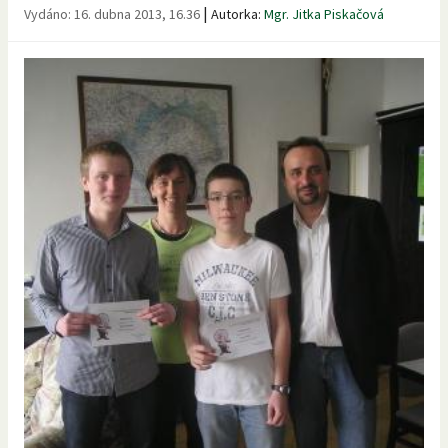
|
Vydáno:
16. dubna 2013, 16.36
Autorka:
Mgr. Jitka Piskačová