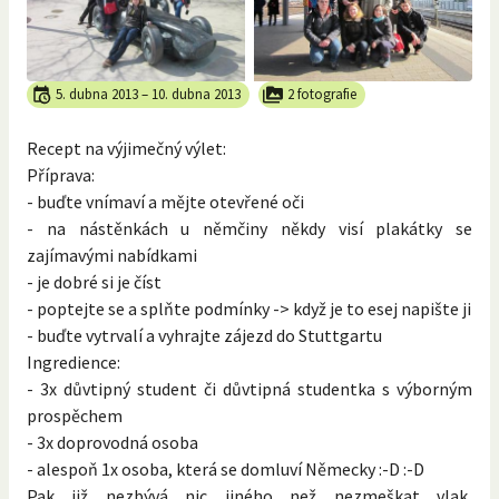
5. dubna 2013
–
10. dubna 2013
2 fotografie
Recept na výjimečný výlet:
Příprava:
- buďte vnímaví a mějte otevřené oči
- na nástěnkách u němčiny někdy visí plakátky se
zajímavými nabídkami
- je dobré si je číst
- poptejte se a splňte podmínky -> když je to esej napište ji
- buďte vytrvalí a vyhrajte zájezd do Stuttgartu
Ingredience:
- 3x důvtipný student či důvtipná studentka s výborným
prospěchem
- 3x doprovodná osoba
- alespoň 1x osoba, která se domluví Německy :-D :-D
Pak již nezbývá nic jiného než nezmeškat vlak,