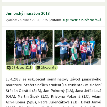
Juniorský maraton 2013
|
Vydáno:
22. dubna 2013, 17.25
Autorka:
Mgr. Martina Punčochářová
18. dubna 2013
2 fotografie
18.4.2013 se uskutečnil semifinálový závod juniorského
maratonu. Štafeta našich studentů a studentek ve složení
Štěpán Obrátil (SpB), Jan Pokorný (1.A), Jana Jeřábková
(OkA), Martin Šípek (1.C), Kristýna Pokorná (1.C), Adam
Ach-Hübner (SpB), Petra Juřenčáková (3.B), David Janků