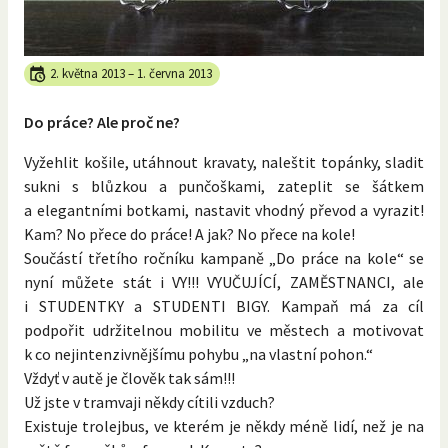
2. května 2013
–
1. června 2013
Do práce? Ale proč ne?
Vyžehlit košile, utáhnout kravaty, naleštit topánky, sladit
sukni s blůzkou a punčoškami, zateplit se šátkem
a elegantními botkami, nastavit vhodný převod a vyrazit!
Kam? No přece do práce! A jak? No přece na kole!
Součástí třetího ročníku kampaně „Do práce na kole“ se
nyní můžete stát i VY!!! VYUČUJÍCÍ, ZAMĚSTNANCI, ale
i STUDENTKY a STUDENTI BIGY. Kampaň má za cíl
podpořit udržitelnou mobilitu ve městech a motivovat
k co nejintenzivnějšímu pohybu „na vlastní pohon.“
Vždyť v autě je člověk tak sám!!!
Už jste v tramvaji někdy cítili vzduch?
Existuje trolejbus, ve kterém je někdy méně lidí, než je na