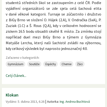
studentů středních škol se zastoupením z celé ČR. Podle
vyjádření organizátorů se zde sjela celá šachová elita
v dané věkové kategorii. Turnaje se zúčastnilo i družstvo
z BiGy Brno ve složení O. Hájek (2.A), V. Ondračka (SxA), P.
Zuziak (1.C) a Š. Rous (Q.A), kdy v celkovém hodnocení se
ziskem 16.5 bodu obsadili skvělé 8. místo. Za zmínku stojí
například duel mezi BiGy Brno a týmem z Gymnázia
Matyáše Lercha, který naši šachisté zvládli na výbornou,
kdy celkový výsledek byl naprosto jednoznačný 4:0.
Zařazeno v kategoriích:
Gymnázium
Soutěže
Úspěchy
Chemie
Žáci
Celý článek...
Klokan
|
Vydáno:
5. dubna 2013, 6.26
Autorka:
Ing. Andrea Buchtová