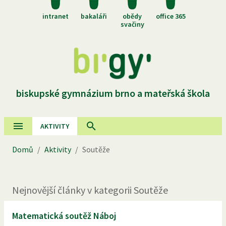
intranet
bakaláři
obědy
office 365
svačiny
biskupské gymnázium brno a mateřská škola
AKTIVITY
Domů
/
Aktivity
/
Soutěže
Nejnovější
články
v kategorii
Soutěže
Matematická soutěž Náboj