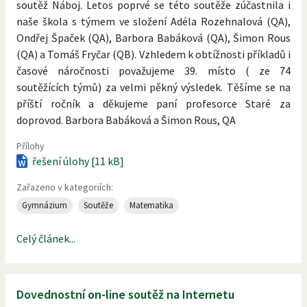
soutěž Náboj. Letos poprvé se této soutěže zúčastnila i
naše škola s týmem ve složení Adéla Rozehnalová (QA),
Ondřej Špaček (QA), Barbora Babáková (QA), Šimon Rous
(QA) a Tomáš Fryčar (QB). Vzhledem k obtížnosti příkladů i
časové náročnosti považujeme 39. místo ( ze 74
soutěžících týmů) za velmi pěkný výsledek. Těšíme se na
příští ročník a děkujeme paní profesorce Staré za
doprovod. Barbora Babáková a Šimon Rous, QA
Přílohy
řešení úlohy [11 kB]
Zařazeno v kategoriích:
Gymnázium
Soutěže
Matematika
Celý článek...
Dovednostní on-line soutěž na Internetu