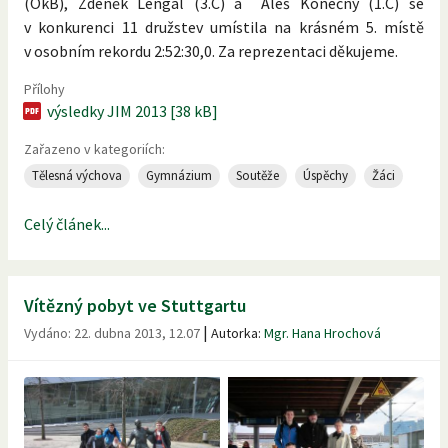
(OkB), Zdeněk Lengál (3.C) a Aleš Konečný (1.C) se
v konkurenci 11 družstev umístila na krásném 5. místě
v osobním rekordu 2:52:30,0. Za reprezentaci děkujeme.
Přílohy
výsledky JIM 2013 [38 kB]
Zařazeno v kategoriích:
Tělesná výchova
Gymnázium
Soutěže
Úspěchy
Žáci
Celý článek...
Vítězný pobyt ve Stuttgartu
|
Vydáno:
22. dubna 2013, 12.07
Autorka:
Mgr. Hana Hrochová