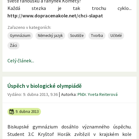
světě fanoušků a fanynek Komety?
Každá stezka je tak trochu cyklo...
http://www.dopracenakole.net/chci-slapat
Zařazeno v kategoriích:
Gymnázium
Německý jazyk
Soutěže
Tvorba
Učitelé
Žáci
Celý článek...
Úspěch v biologické olympiádě
|
Vydáno:
9. dubna 2013, 9.36
Autorka:
PhDr. Yveta Reiterová
9. dubna 2013
Biskupské gymnázium dosáhlo významného úspěchu.
Student 3.C Kryštof Horák zvítězil v krajském kole