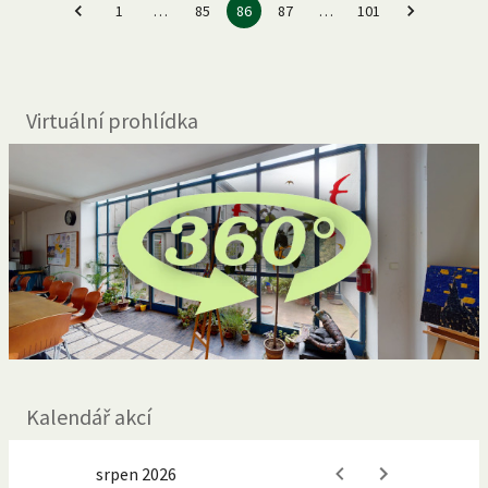
1
…
85
86
87
…
101
Virtuální prohlídka
Kalendář akcí
srpen 2026