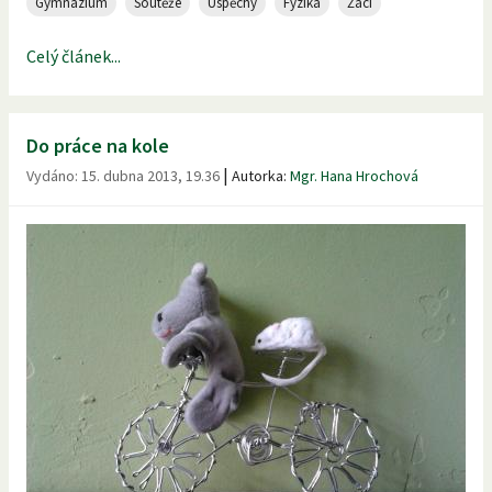
Gymnázium
Soutěže
Úspěchy
Fyzika
Žáci
Celý článek...
Do práce na kole
|
Vydáno:
15. dubna 2013, 19.36
Autorka:
Mgr. Hana Hrochová