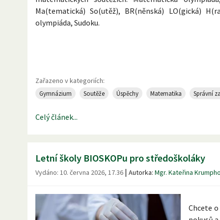
Ma(tematická) So(utěž), BR(něnská) LO(gická) H(r
olympiáda, Sudoku.
Vaši učitel
Zařazeno v kategoriích:
Gymnázium
Soutěže
Úspěchy
Matematika
Správní z
Celý článek...
Letní školy BIOSKOPu pro středoškoláky
|
Vydáno:
10. června 2026, 17.36
Autorka:
Mgr. Kateřina Krumph
Chcete o
pokusů a 