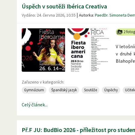
Úspěch v soutěži Ibérica Creativa
|
Vydáno:
24. června 2026, 10.55
Autorka:
PaedDr. Simoneta De
2 fotog
V letošní
v druhé 
Blahopře
Zařazeno v kategoriích:
Gymnázium
Španělský jazyk
Soutěže
Úspěchy
Učitel
Celý článek...
Př.F JU: BudBio 2026 - příležitost pro studen