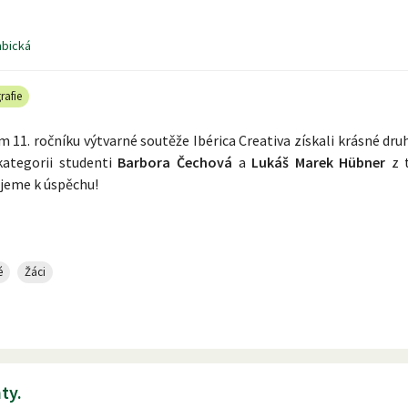
mbická
rafie
m 11. ročníku výtvarné soutěže Ibérica Creativa získali krásné dr
kategorii studenti
Barbora Čechová
a
Lukáš Marek Hübner
z t
jeme k úspěchu!
é
Žáci
ty.