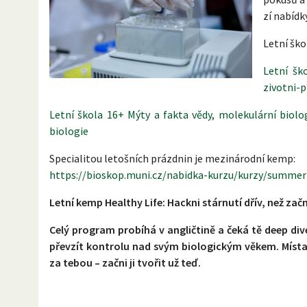
zí nabídk
Letní ško
Letní šk
zivotni-p
Letní škola 16+ Mýty a fakta vědy, molekulární biolo
biologie
Specialitou letošních prázdnin je mezinárodní kemp:
https://bioskop.muni.cz/nabidka-kurzu/kurzy/summer
Letní kemp Healthy Life: Hackni stárnutí dřív, než zač
Celý program probíhá v angličtině a čeká tě deep div
převzít kontrolu nad svým biologickým věkem. Místa
za tebou – začni ji tvořit už teď.