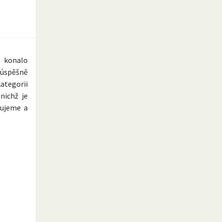
y konalo
 úspěšně
ategorii
nichž je
lujeme a