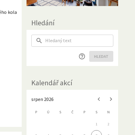
ého kola
Hledání
HLEDAT
Kalendář akcí
srpen 2026
P
Ú
S
Č
P
S
N
1
2