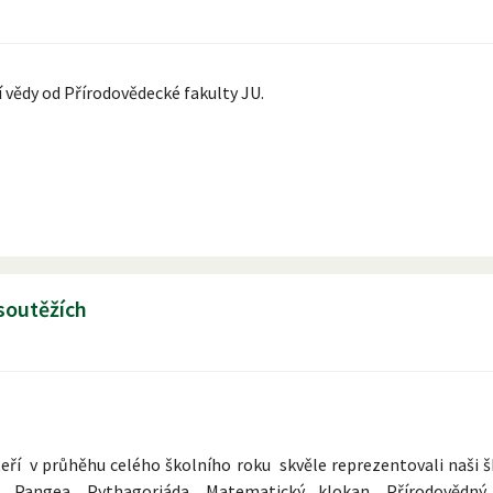
í vědy od Přírodovědecké fakulty JU.
soutěžích
eří v průhěhu celého školního roku skvěle reprezentovali naši
 Pangea, Pythagoriáda, Matematický klokan, Přírodovědný 