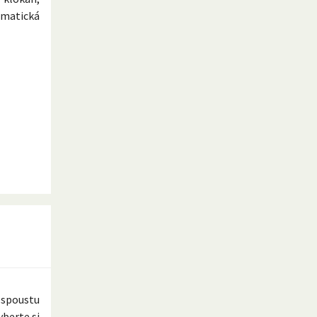
ematická
 spoustu
yberte si