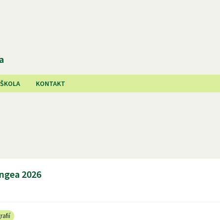
a
 ŠKOLA
KONTAKT
angea 2026
rafií