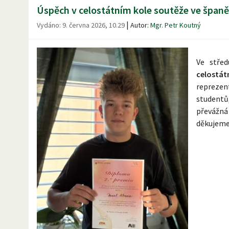
Úspěch v celostátním kole soutěže ve španě
|
Vydáno:
9. června 2026, 10.29
Autor:
Mgr. Petr Koutný
Ve střed
celostát
repreze
studentů
převážná
děkujeme 