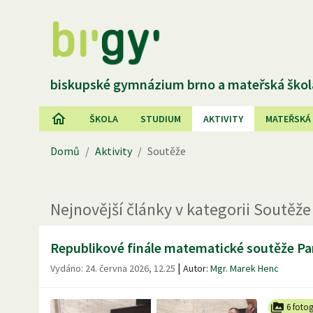
biskupské gymnázium brno a mateřská škol
ŠKOLA
STUDIUM
AKTIVITY
MATEŘSKÁ
Domů
/
Aktivity
/
Soutěže
Nejnovější
články
v kategorii
Soutěže
Republikové finále matematické soutěže P
|
Vydáno:
24. června 2026, 12.25
Autor:
Mgr. Marek Henc
6 fotog