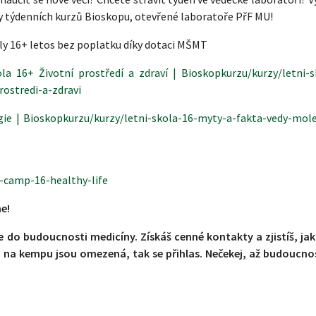
y týdenních kurzů Bioskopu, otevřené laboratoře PřF MU!
ly 16+ letos bez poplatku díky dotaci MŠMT
ola 16+ Životní prostředí a zdraví | Bioskopkurzu/kurzy/letni-s
rostredi-a-zdravi
gie | Bioskopkurzu/kurzy/letni-skola-16-myty-a-fakta-vedy-mole
-camp-16-healthy-life
ne!
e do budoucnosti medicíny. Získáš cenné kontakty a zjistíš, jak
 na kempu jsou omezená, tak se přihlas. Nečekej, až budoucnos