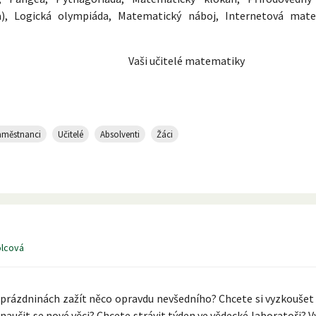
a), Logická olympiáda, Matematický náboj, Internetová mat
é matematiky
aměstnanci
Učitelé
Absolventi
Žáci
olcová
 prázdninách zažít něco opravdu nevšedního? Chcete si vyzkoušet
naučit se nové věci? Chcete strávit týden ve vědecké laboratoři? V