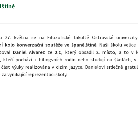
lštině
u 27. května se na Filozofické fakultě Ostravské univerzit
ní kolo konverzační soutěže ve španělštině
. Naši školu velice
ntoval
Daniel Alvarez
ze
2.C
, který obsadil
2. místo
, a to v k
, kteří pochází z bilingvních rodin nebo studují na školách, v 
 část výuky realizována v cizím jazyce. Danielovi srdečně gratu
za vynikající reprezentaci školy.