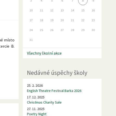
3
4
5
6
7
8
9
10
11
12
13
14
15
16
17
18
19
20
21
22
23
24
25
26
27
28
29
30
uhé místo
31
ercie B.
Všechny školní akce
Nedávné úspěchy školy
25. 2. 2026
English Theatre Festival Barka 2026
17. 12. 2025
Christmas Charity Sale
27. 11. 2025
Poetry Night