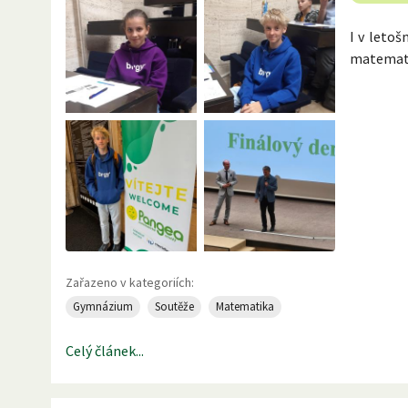
I v letoš
matemati
Zařazeno v kategoriích:
Gymnázium
Soutěže
Matematika
Celý článek...