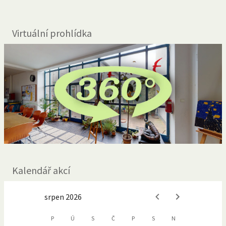
Virtuální prohlídka
Kalendář akcí
srpen 2026
P
Ú
S
Č
P
S
N