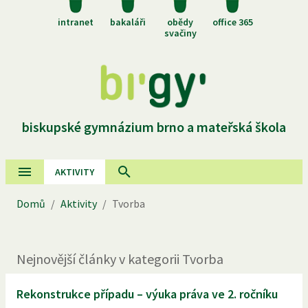
intranet
bakaláři
obědy
office 365
svačiny
biskupské gymnázium brno a mateřská škola
AKTIVITY
Domů
/
Aktivity
/
Tvorba
Nejnovější
články
v kategorii
Tvorba
Rekonstrukce případu – výuka práva ve 2. ročníku