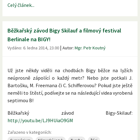
Celý článek...
Běžkařský závod Bigy Skilauf a filmový festival
Berlinale na BIGY!
|
Vydáno:
6. ledna 2014, 23.00
Autor:
Mgr. Petr Koutný
Už jste někdy viděli na chodbách Bigy běžce na lyžích
neúprosně zápolící o každý metr? Nebo jste potkali J.
Bartošku, M. Freemana či C. Schifferovou? Pokud jste ještě
neměli to štěstí, podívejte se na následující videa vyrobená
septimou B!
Běžkařský závod Bigy-Skilauf:
http://youtu.be/LJ9HUiaO9GM
Zařazeno v kategoriích: