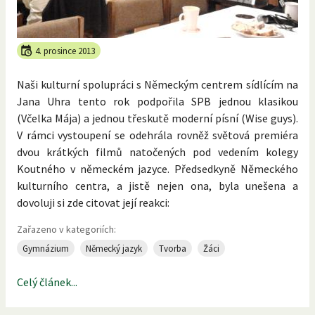
4. prosince 2013
Naši kulturní spolupráci s Německým centrem sídlícím na
Jana Uhra tento rok podpořila SPB jednou klasikou
(Včelka Mája) a jednou třeskutě moderní písní (Wise guys).
V rámci vystoupení se odehrála rovněž světová premiéra
dvou krátkých filmů natočených pod vedením kolegy
Koutného v německém jazyce. Předsedkyně Německého
kulturního centra, a jistě nejen ona, byla unešena a
dovoluji si zde citovat její reakci:
Zařazeno v kategoriích:
Gymnázium
Německý jazyk
Tvorba
Žáci
Celý článek...