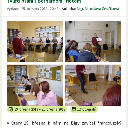
Tvůrčí psaní s Bernardem Friotem
|
Vydáno:
25. března 2013, 20.48
Autorka:
Mgr. Miroslava Ševčíková
19. března 2013
–
21. března 2013
12 fotografií
V úterý 19. března k nám na Bigy zavítal francouzský