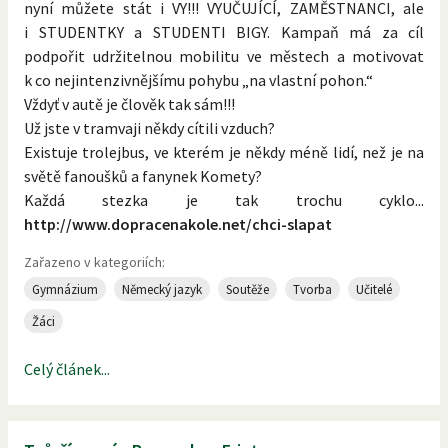
nyní můžete stát i VY!!! VYUČUJÍCÍ, ZAMĚSTNANCI, ale
i STUDENTKY a STUDENTI BIGY. Kampaň má za cíl
podpořit udržitelnou mobilitu ve městech a motivovat
k co nejintenzivnějšímu pohybu „na vlastní pohon.“
Vždyť v autě je člověk tak sám!!!
Už jste v tramvaji někdy cítili vzduch?
Existuje trolejbus, ve kterém je někdy méně lidí, než je na
světě fanoušků a fanynek Komety?
Každá stezka je tak trochu cyklo...
http://www.dopracenakole.net/chci-slapat
Zařazeno v kategoriích:
Gymnázium
Německý jazyk
Soutěže
Tvorba
Učitelé
Žáci
Celý článek...