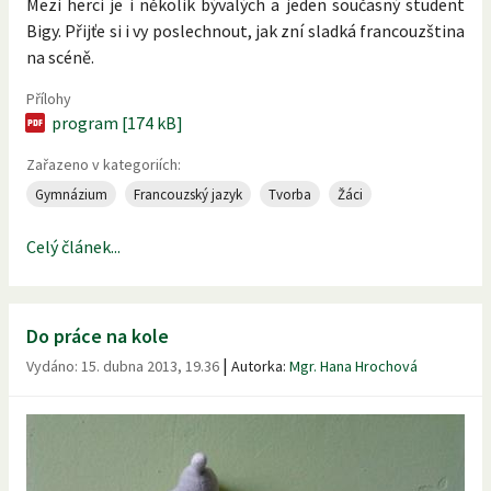
Mezi herci je i několik bývalých a jeden současný student
Bigy. Přijťe si i vy poslechnout, jak zní sladká francouzština
na scéně.
Přílohy
program [174 kB]
Zařazeno v kategoriích:
Gymnázium
Francouzský jazyk
Tvorba
Žáci
Celý článek...
Do práce na kole
|
Vydáno:
15. dubna 2013, 19.36
Autorka:
Mgr. Hana Hrochová