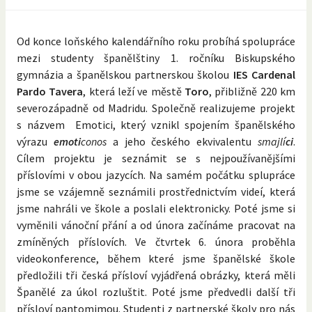
Od konce loňského kalendářního roku probíhá spolupráce
mezi studenty španělštiny 1. ročníku Biskupského
gymnázia a španělskou partnerskou školou
IES Cardenal
Pardo Tavera
, která leží ve městě
Toro
, přibližně 220 km
severozápadně od Madridu. Společně realizujeme projekt
s názvem Emotici, který vznikl spojením španělského
výrazu
emoti
conos
a jeho českého ekvivalentu
smajlí
ci
.
Cílem projektu je seznámit se s nejpoužívanějšími
příslovími v obou jazycích. Na samém počátku splupráce
jsme se vzájemně seznámili prostřednictvím videí, která
jsme nahráli ve škole a poslali elektronicky. Poté jsme si
vyměnili vánoční přání a od února začínáme pracovat na
zmíněných příslovích. Ve čtvrtek 6. února proběhla
videokonference, během které jsme španělské škole
předložili tři česká přísloví vyjádřená obrázky, která měli
Španělé za úkol rozluštit. Poté jsme předvedli další tři
přísloví pantomimou. Studenti z partnerské školy pro nás