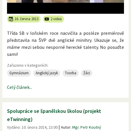
10. června 2013
2 videa
Třída SB v loňském roce nacvičila a posléze premiérově
představila na ŠVP dvě anglické minihry. Ukazuje se, že
máme mezi sebou nesporné herecké talenty. No posuďte
sami!
Zařazeno v kategoriích:
Gymnázium
Anglický jazyk
Tvorba
Žáci
Celý článek...
Spolupráce se španělskou školou (projekt
eTwinning)
|
Vydáno:
10. února 2014, 23.00
Autor:
Mgr. Petr Koutný