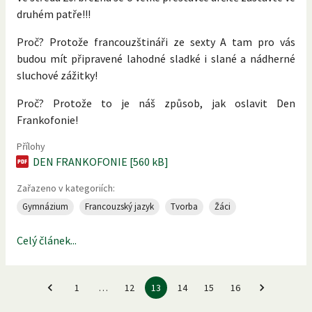
druhém patře!!!
Proč? Protože francouzštináři ze sexty A tam pro vás
budou mít připravené lahodné sladké i slané a nádherné
sluchové zážitky!
Proč? Protože to je náš způsob, jak oslavit Den
Frankofonie!
Přílohy
DEN FRANKOFONIE [560 kB]
Zařazeno v kategoriích:
Gymnázium
Francouzský jazyk
Tvorba
Žáci
Celý článek...
1
…
12
13
14
15
16