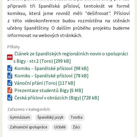
připravili tři španělská přísloví, tentokrát ve formě
komiksu, která jsme rovněž měli "dešifrovat". Přísloví
z této videokonference budou rozmístěna na stěnách
učebny španělštiny. O dalším průběhu projektu budeme
informovat na webových stránkách.
Přílohy
Článek ze španělských regionálních novin o spolupráci
s Bigy - str.2 (Toro) [299 kB]
Komiks – španělské přísloví: [98 kB]
Komiks – španělské přísloví: [78 kB]
Vánoční přání (Toro) [117 kB]
Prezentace studentů Bigy [6 MB]
Česká přísloví v obrázcích (Bigy) [728 kB]
Zařazeno v kategoriích:
Gymnázium
Španělský jazyk
Tvorba
Zahraniční spolupráce
Učitelé
Žáci