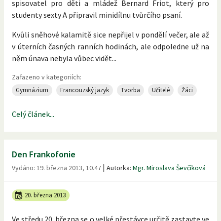
spisovatel pro děti a mládež Bernard Friot, který pro
studenty sexty A připravil minidílnu tvůrčího psaní.
Kvůli sněhové kalamitě sice nepřijel v pondělí večer, ale až
v úterních časných ranních hodinách, ale odpoledne už na
něm únava nebyla vůbec vidět...
Zařazeno v kategoriích:
Gymnázium
Francouzský jazyk
Tvorba
Učitelé
Žáci
Celý článek...
Den Frankofonie
|
Vydáno:
19. března 2013, 10.47
Autorka:
Mgr. Miroslava Ševčíková
20. března 2013
Ve středu 20. března se o velké přestávce určitě zastavte ve