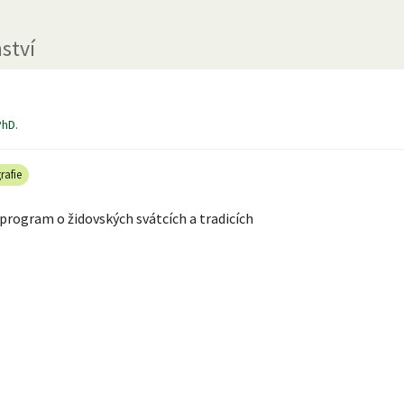
ství
PhD.
rafie
program o židovských svátcích a tradicích