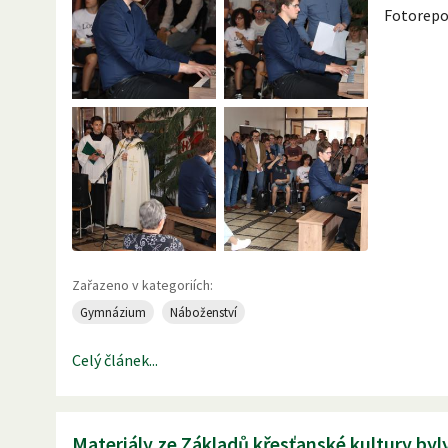
Fotorepo
Zařazeno v kategoriích:
Gymnázium
Náboženství
Celý článek...
Materiály ze Základů křesťanské kultury by