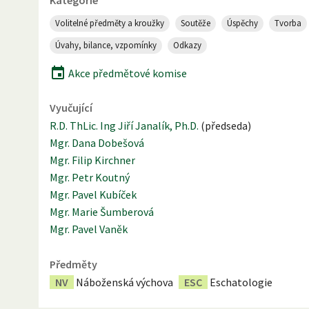
Volitelné předměty a kroužky
Soutěže
Úspěchy
Tvorba
Úvahy, bilance, vzpomínky
Odkazy
Akce předmětové komise
Vyučující
R.D. ThLic. Ing Jiří Janalík, Ph.D.
(
předseda
)
Mgr. Dana Dobešová
Mgr. Filip Kirchner
Mgr. Petr Koutný
Mgr. Pavel Kubíček
Mgr. Marie Šumberová
Mgr. Pavel Vaněk
Předměty
NV
Náboženská výchova
ESC
Eschatologie