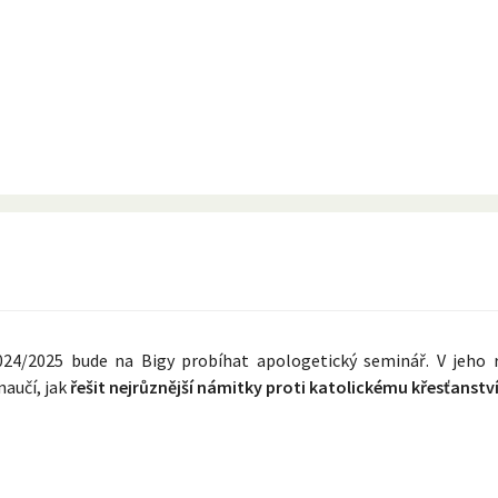
024/2025 bude na Bigy probíhat apologetický seminář. V jeho 
naučí, jak
řešit nejrůznější námitky proti katolickému křesťanstv