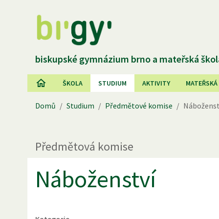
biskupské gymnázium brno a mateřská škol
ŠKOLA
STUDIUM
AKTIVITY
MATEŘSKÁ
Domů
/
Studium
/
Předmětové komise
/
Náboženst
Předmětová komise
Náboženství
Kategorie