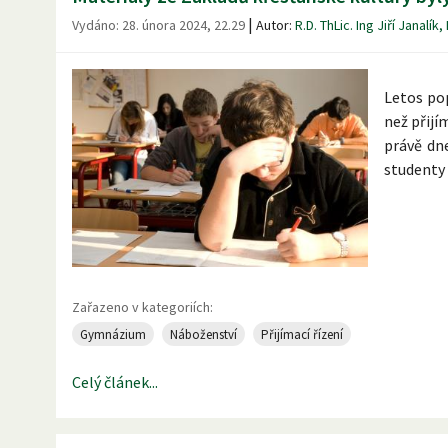
|
Vydáno:
28. února 2024, 22.29
Autor:
R.D. ThLic. Ing Jiří Janalík,
Letos pop
než přijí
právě dn
studenty 
Zařazeno v kategoriích:
Gymnázium
Náboženství
Přijímací řízení
Celý článek...