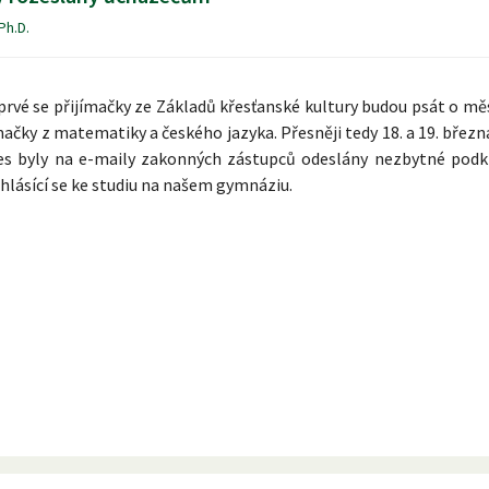
 Ph.D.
rvé se přijímačky ze Základů křesťanské kultury budou psát o měs
mačky z matematiky a českého jazyka. Přesněji tedy 18. a 19. březn
es byly na e-maily zakonných zástupců odeslány nezbytné podk
hlásící se ke studiu na našem gymnáziu.