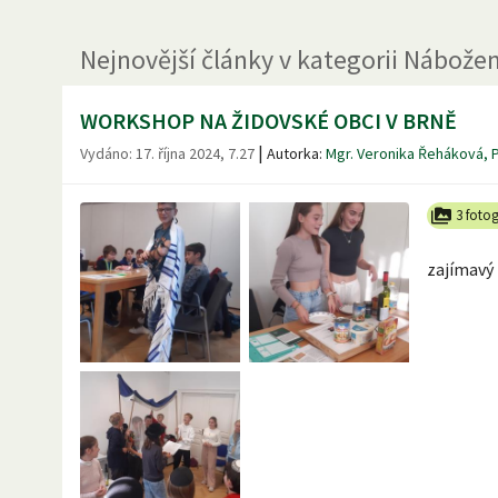
Nejnovější
články
v kategorii
Nábožen
WORKSHOP NA ŽIDOVSKÉ OBCI V BRNĚ
|
Vydáno:
17. října 2024, 7.27
Autorka:
Mgr. Veronika Řeháková, 
3 fotog
zajímavý 