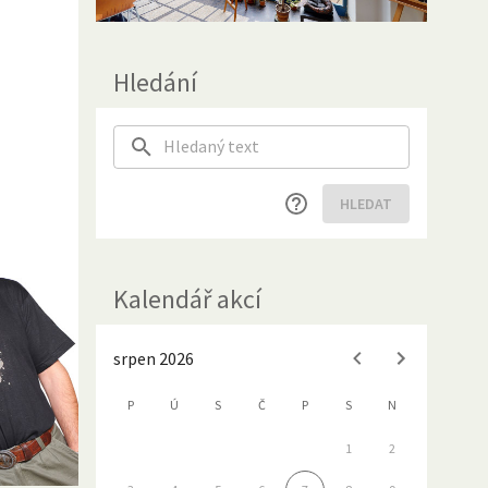
Hledání
HLEDAT
Kalendář akcí
srpen 2026
P
Ú
S
Č
P
S
N
1
2